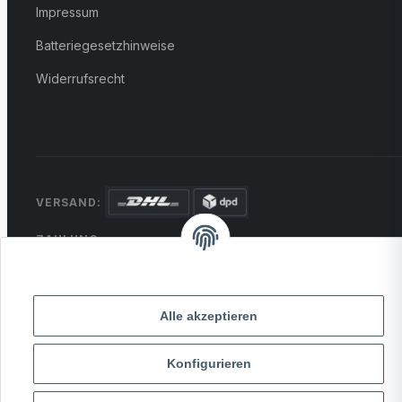
Impressum
Batteriegesetzhinweise
Widerrufsrecht
VERSAND:
ZAHLUNG:
PayPal
VISA
MasterCard
Rechnung
Überweisung
Alle akzeptieren
* Alle Preise inkl. gesetzlicher USt., zzgl.
Versand
Konfigurieren
© 2026 MCTRADE24. Alle Rechte vorbehalten.
Powered by
MD IT Solutions