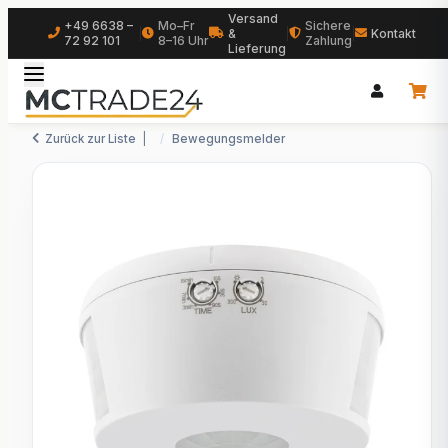
Versand
+49 6638 –
Mo–Fr
Sichere
|
&
|
|
Kontakt
72 92 101
8–16 Uhr
Zahlung
Lieferung
Zurück zur Liste
Bewegungsmelder