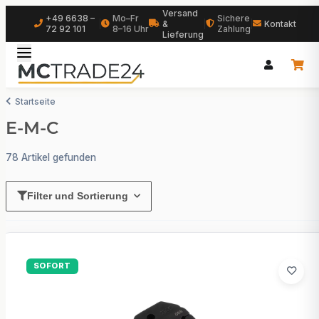
Versand
+49 6638 –
Mo–Fr
Sichere
|
&
|
|
Kontakt
72 92 101
8–16 Uhr
Zahlung
Lieferung
Startseite
E-M-C
78 Artikel gefunden
Filter und Sortierung
SOFORT