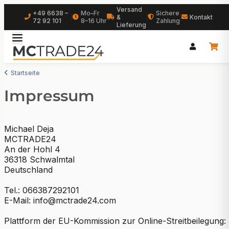
Versand
+49 6638 –
Mo–Fr
Sichere
|
&
|
|
Kontakt
72 92 101
8–16 Uhr
Zahlung
Lieferung
Startseite
Impressum
Michael Deja
MCTRADE24
An der Hohl 4
36318 Schwalmtal
Deutschland
Tel.: 066387292101
E-Mail: info@mctrade24.com
Plattform der EU-Kommission zur Online-Streitbeilegung: