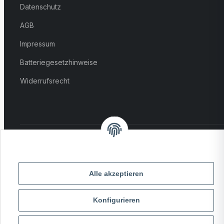
Datenschutz
AGB
Impressum
Batteriegesetzhinweise
Widerrufsrecht
VERSAND:
ZAHLUNG:
Alle akzeptieren
PayPal
VISA
MasterCard
Rechnung
Überweisung
Konfigurieren
* Alle Preise inkl. gesetzlicher USt., zzgl.
Versand