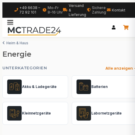
Versand
+49 6638 –
Mo–Fr
Sichere
|
&
|
|
Kontakt
72 92 101
8–16 Uhr
Zahlung
Lieferung
Heim & Haus
Energie
UNTERKATEGORIEN
Alle anzeigen
Akku & Ladegeräte
Batterien
Kleinnetzgeräte
Labornetzgeräte