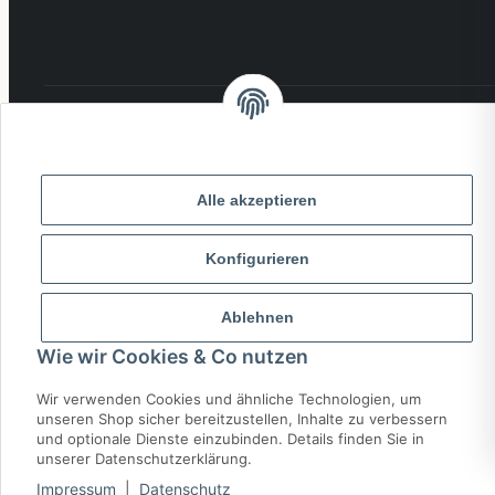
VERSAND:
ZAHLUNG:
Alle akzeptieren
PayPal
VISA
MasterCard
Rechnung
Überweisung
Konfigurieren
* Alle Preise inkl. gesetzlicher USt., zzgl.
Versand
Ablehnen
Wie wir Cookies & Co nutzen
© 2026 MCTRADE24. Alle Rechte vorbehalten.
Powered by
MD IT Solutions
Wir verwenden Cookies und ähnliche Technologien, um
unseren Shop sicher bereitzustellen, Inhalte zu verbessern
und optionale Dienste einzubinden. Details finden Sie in
unserer Datenschutzerklärung.
Impressum
|
Datenschutz