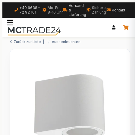
Versand
+49 6638 –
Mo–Fr
Sichere
|
&
|
|
Kontakt
72 92 101
8–16 Uhr
Zahlung
Lieferung
Zurück zur Liste
Aussenleuchten