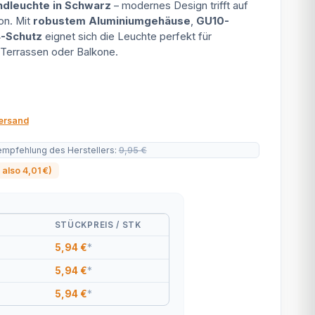
dleuchte in Schwarz
– modernes Design trifft auf
on. Mit
robustem Aluminiumgehäuse
,
GU10-
4-Schutz
eignet sich die Leuchte perfekt für
 Terrassen oder Balkone.
ersand
empfehlung des Herstellers
:
9,95 €
, also
4,01 €
)
STÜCKPREIS / STK
5,94 €
*
5,94 €
*
5,94 €
*