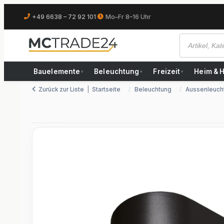
+49 6638 – 72 92 101
|
Mo–Fr 8–16 Uhr
Bauelemente
Beleuchtung
Freizeit
Heim & 
▾
▾
▾
Zurück zur Liste
Startseite
Beleuchtung
Aussenleuch