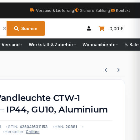
Versand & Lieferung
|
Sichere Zahlung
|
Kontakt
0,00 €
Suchen
Versand
Werkstatt & Zubehör
Wohnambiente
% Sale
▾
▾
▾
andleuchte CTW-1
– IP44, GU10, Aluminium
1
GTIN:
4250416311153
HAN:
20881
Hersteller:
Chilitec