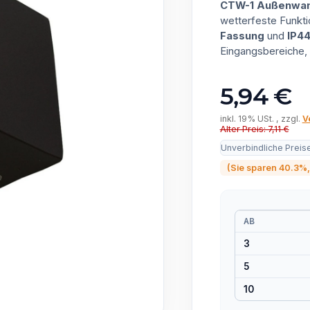
CTW-1 Außenwan
wetterfeste Funkti
Fassung
und
IP4
Eingangsbereiche,
5,94 €
inkl. 19% USt. , zzgl.
V
Alter Preis: 7,11 €
Unverbindliche Preis
(Sie sparen
40.3%
AB
3
5
10