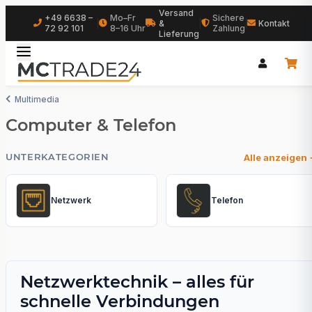
Versand
+49 6638 –
Mo–Fr
Sichere
|
&
|
|
Kontakt
72 92 101
8–16 Uhr
Zahlung
Lieferung
Multimedia
Computer & Telefon
UNTERKATEGORIEN
Alle anzeigen
Netzwerk
Telefon
Netzwerktechnik – alles für
schnelle Verbindungen