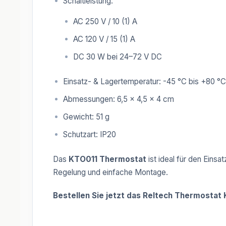
Schaltleistung:
AC 250 V / 10 (1) A
AC 120 V / 15 (1) A
DC 30 W bei 24–72 V DC
Einsatz- & Lagertemperatur: -45 °C bis +80 °C 
Abmessungen: 6,5 × 4,5 × 4 cm
Gewicht: 51 g
Schutzart: IP20
Das
KTO011 Thermostat
ist ideal für den Einsat
Regelung und einfache Montage.
Bestellen Sie jetzt das Reltech Thermostat