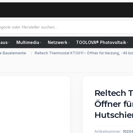
Haus
Multimedia
Netzwerk
TOOLOVA® Photovoltaik
▾
▾
▾
▾
e Bauelemente
Reltech Thermostat KTO011 – Öffner für Heizung, -45 b
Reltech 
Öffner fü
Hutschi
Artikelnummer:
1020