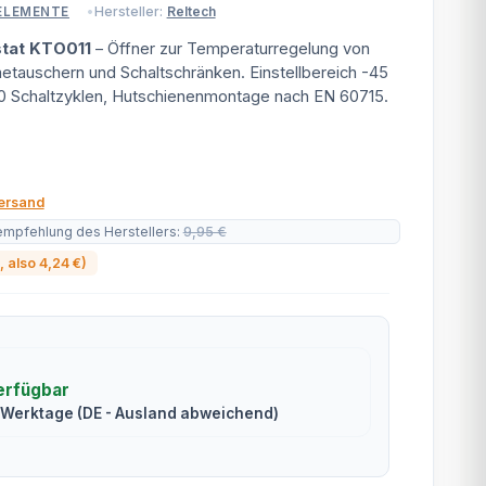
Hersteller:
Reltech
ELEMENTE
tat KTO011
– Öffner zur Temperaturregelung von
tauschern und Schaltschränken. Einstellbereich -45
00 Schaltzyklen, Hutschienenmontage nach EN 60715.
ersand
empfehlung des Herstellers
:
9,95 €
, also
4,24 €
)
erfügbar
2 Werktage
(DE - Ausland abweichend)