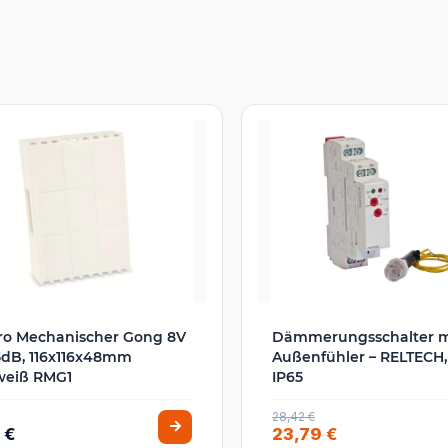
ro Mechanischer Gong 8V
Dämmerungsschalter m
5dB, 116x116x48mm
Außenfühler – RELTECH,
weiß RMG1
IP65
28,42 €
 €
23,79 €