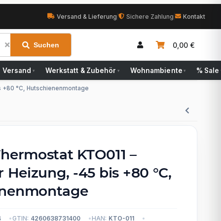
Versand & Lieferung
|
Sichere Zahlung
|
Kontakt
0,00 €
Suchen
Versand
Werkstatt & Zubehör
Wohnambiente
% Sale
▾
▾
▾
is +80 °C, Hutschienenmontage
Thermostat KTO011 –
r Heizung, -45 bis +80 °C,
enenmontage
4
GTIN:
4260638731400
HAN:
KTO-011