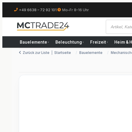
+49 6638 – 72 92 101
|
Mo–Fr 8–16 Uhr
Bauelemente
Beleuchtung
Freizeit
Heim & 
▾
▾
▾
Zurück zur Liste
Startseite
Bauelemente
Mechanisch