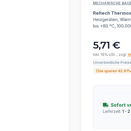
MECHANISCHE BAU
Reltech Thermos
Heizgeräten, Wärme
bis +80 °C, 100.0
5,71 €
inkl. 19% USt. , zzgl.
V
Unverbindliche Preis
(Sie sparen
42.61%
Sofort v
Lieferzeit:
1 - 