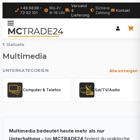
Versand
+49 6638 –
Mo–Fr
Sichere
|
&
|
|
Kontakt
72 92 101
8–16 Uhr
Zahlung
Lieferung
Startseite
Multimedia
UNTERKATEGORIEN
Alle anzeigen
Computer & Telefon
Sat/TV/Audio
Multimedia bedeutet heute mehr als nur
Unterhaltung
– bei
MCTRADE24
findest du praktische