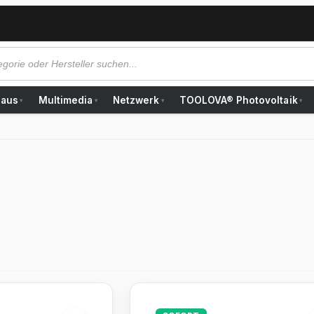
Haus
Multimedia
Netzwerk
TOOLOVA® Photovoltaik
▾
▾
▾
▾