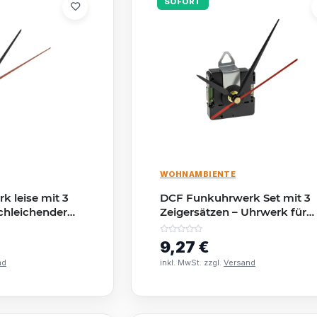
SOFORT
WOHNAMBIENTE
 leise mit 3
DCF Funkuhrwerk Set mit 3
schleichender
Zeigersätzen – Uhrwerk für
r 6,8mm
Wanduhr 6mm
9,27 €
nd
inkl. MwSt. zzgl.
Versand