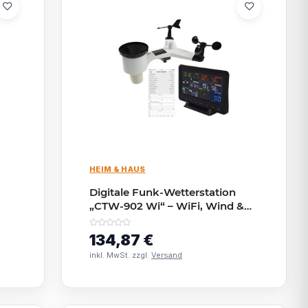
HEIM & HAUS
Digitale Funk-Wetterstation
„CTW-902 Wi“ – WiFi, Wind &
Regen, App-Anbindung,
Farbdisplay
134,87 €
inkl. MwSt. zzgl.
Versand