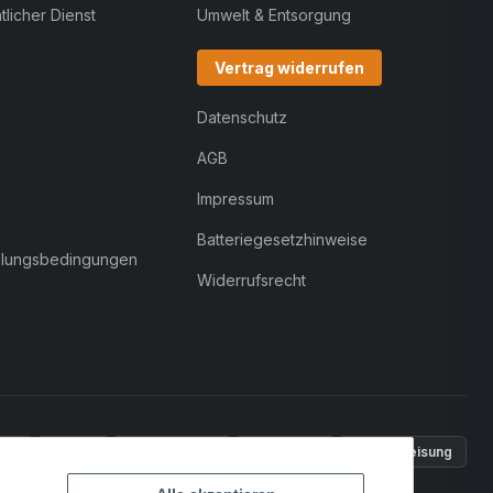
licher Dienst
Umwelt & Entsorgung
Vertrag widerrufen
Datenschutz
AGB
Impressum
Batteriegesetzhinweise
hlungsbedingungen
Widerrufsrecht
Pal
VISA
MasterCard
Rechnung
Überweisung