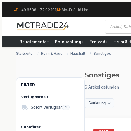
+49 6638 – 72 92 101
|
Mo–Fr 8–16 Uhr
Bauelemente
Beleuchtung
Freizeit
Heim & 
▾
▾
▾
Startseite
Heim & Haus
Haushalt
Sonstiges
Sonstiges
6 Artikel gefunden
Verfügbarkeit
Sortierung
Artikel gefunden
Sofort verfügbar
4
Suchfilter