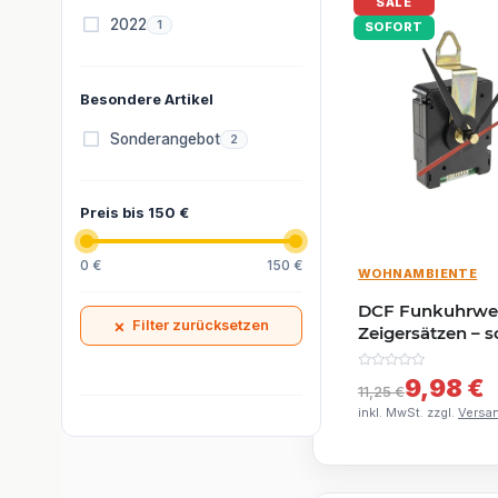
SALE
Artikel gefunden
2022
1
SOFORT
Besondere Artikel
Artikel gefunden
Sonderangebot
2
Preis bis 150 €
0 €
150 €
WOHNAMBIENTE
DCF Funkuhrwerk
×
Filter zurücksetzen
Zeigersätzen – 
Sekundenzeige
9,98 €
11,25 €
inkl. MwSt. zzgl.
Versa