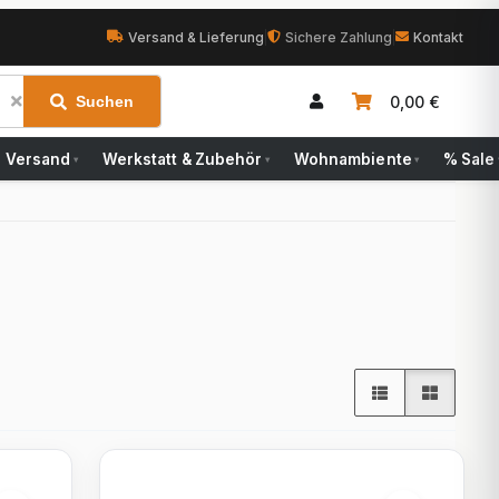
Versand & Lieferung
|
Sichere Zahlung
|
Kontakt
0,00 €
Suchen
Versand
Werkstatt & Zubehör
Wohnambiente
% Sale
▾
▾
▾