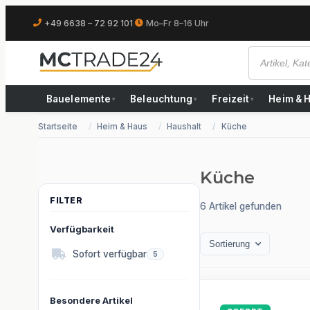
+49 6638 – 72 92 101
|
Mo–Fr 8–16 Uhr
Bauelemente
Beleuchtung
Freizeit
Heim & 
▾
▾
▾
Startseite
Heim & Haus
Haushalt
Küche
Küche
6 Artikel gefunden
Verfügbarkeit
Sortierung
Artikel gefunden
Sofort verfügbar
5
Besondere Artikel