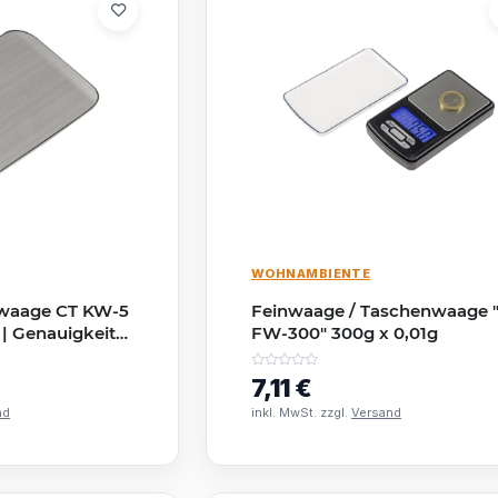
WOHNAMBIENTE
nwaage CT KW-5
Feinwaage / Taschenwaage 
 | Genauigkeit
FW-300" 300g x 0,01g
ige
7,11 €
nd
inkl. MwSt. zzgl.
Versand