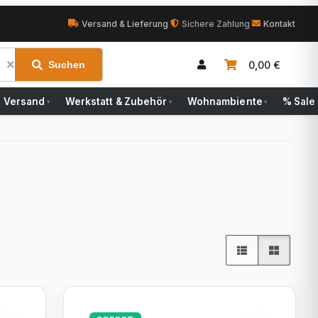
Versand & Lieferung
|
Sichere Zahlung
|
Kontakt
0,00 €
Suchen
Versand
Werkstatt & Zubehör
Wohnambiente
% Sale
▾
▾
▾