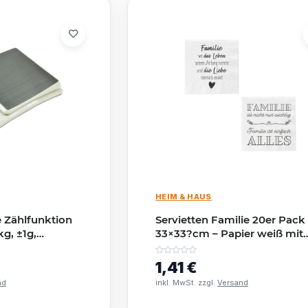
HEIM & HAUS
 Zählfunktion
Servietten Familie 20er Pack
g, ±1g,
33×33?cm – Papier weiß mit
Familiensprüchen
1,41 €
nd
inkl. MwSt. zzgl.
Versand