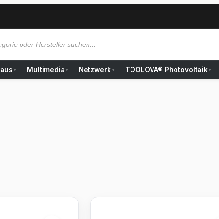
Haus
Multimedia
Netzwerk
TOOLOVA® Photovoltaik
▾
▾
▾
▾