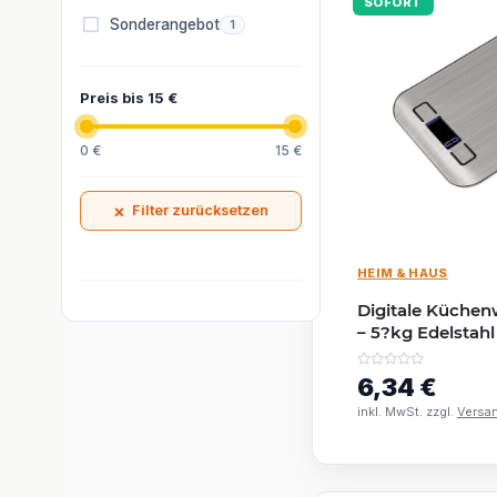
SOFORT
Artikel gefunden
Sonderangebot
1
Preis bis 15 €
0 €
15 €
×
Filter zurücksetzen
HEIM & HAUS
Digitale Küche
– 5?kg Edelstahl
±1?g | LCD-Anze
6,34 €
inkl. MwSt. zzgl.
Versa