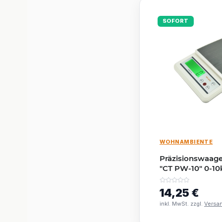
SOFORT
WOHNAMBIENTE
Präzisionswaage
"CT PW-10" 0-10k
21x15x4,5cm
14,25 €
inkl. MwSt. zzgl.
Versa