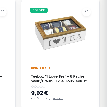
SOFORT
HEIM & HAUS
 –
Teebox "I Love Tea" – 6 Fächer,
Weiß/Braun | Edle Holz-Teekiste
zur Teebeutel-Aufbewahrung
9,92 €
inkl. MwSt. zzgl.
Versand