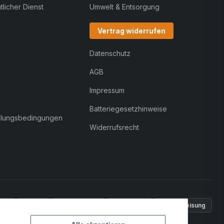
licher Dienst
Umwelt & Entsorgung
Vertrag widerrufen
Datenschutz
AGB
Impressum
Batteriegesetzhinweise
hlungsbedingungen
Widerrufsrecht
Pal
VISA
MasterCard
Rechnung
Überweisung