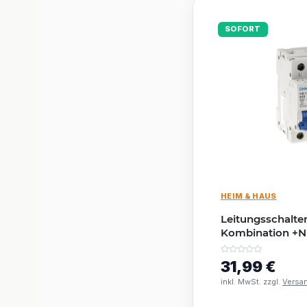
SOFORT
HEIM & HAUS
Leitungsschalter
Kombination +N B
für DIN Trägers
31,99 €
inkl. MwSt. zzgl.
Versa