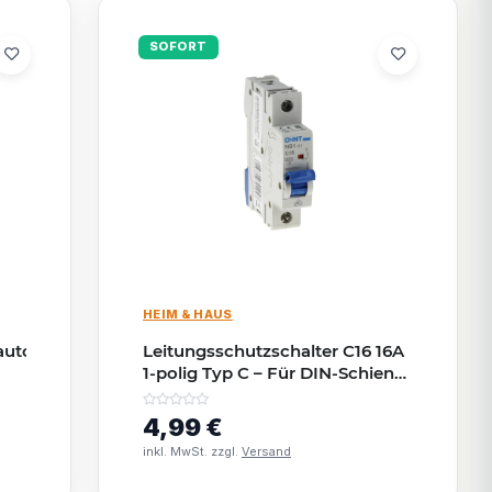
SOFORT
HEIM & HAUS
sautomat
Leitungsschutzschalter C16 16A
1-polig Typ C – Für DIN-Schiene
| IP20
4,99 €
inkl. MwSt. zzgl.
Versand