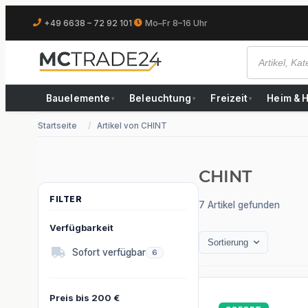
+49 6638 – 72 92 101
|
Mo–Fr 8–16 Uhr
Bauelemente
Beleuchtung
Freizeit
Heim & 
▾
▾
▾
Startseite
Artikel von CHINT
CHINT
7 Artikel gefunden
Verfügbarkeit
Sortierung
Artikel gefunden
Sofort verfügbar
6
Preis bis 200 €