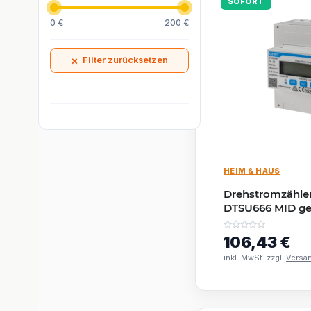
SOFORT
0 €
200 €
×
Filter zurücksetzen
HEIM & HAUS
Drehstromzähler
DTSU666 MID gee
80A, 230/400V, 
106,43 €
inkl. MwSt. zzgl.
Versa