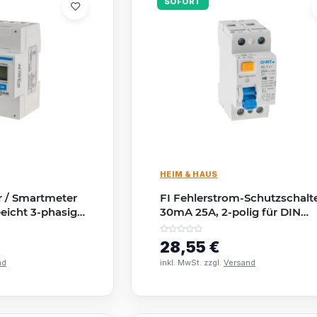
SOFORT
HEIM & HAUS
 / Smartmeter
FI Fehlerstrom-Schutzschalt
icht 3-phasig
30mA 25A, 2-polig für DIN
4TE
Trägerschiene
28,55 €
nd
inkl. MwSt. zzgl.
Versand