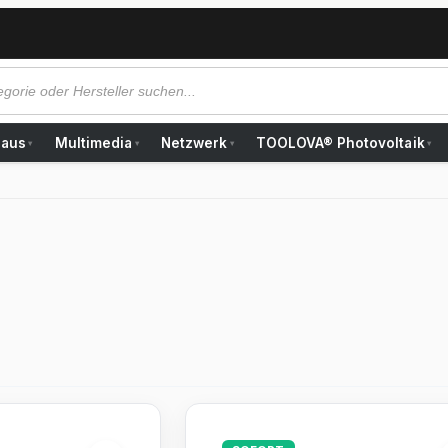
Haus
Multimedia
Netzwerk
TOOLOVA® Photovoltaik
▾
▾
▾
▾