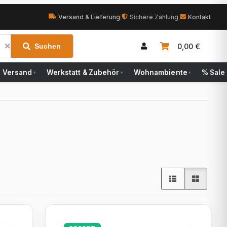
Versand & Lieferung
|
Sichere Zahlung
|
Kontakt
0,00 €
Suchen
Versand
Werkstatt & Zubehör
Wohnambiente
% Sale
▾
▾
▾