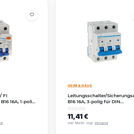
HEIM & HAUS
/ FI
Leitungsschalter/Sicherung
16 16A, 1-polig
B16 16A, 3-polig für DIN
chiene
Trägerschiene
11,41 €
nd
inkl. MwSt. zzgl.
Versand