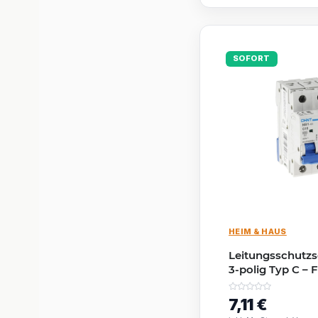
SOFORT
HEIM & HAUS
Leitungsschutzs
3-polig Typ C – 
| IP20
7,11 €