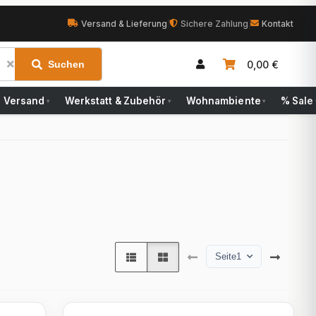
Versand & Lieferung
|
Sichere Zahlung
|
Kontakt
0,00 €
Suchen
Versand
Werkstatt & Zubehör
Wohnambiente
% Sale
▾
▾
▾
Seite
1