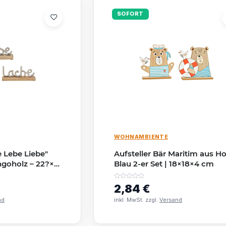
SOFORT
WOHNAMBIENTE
e Lebe Liebe"
Aufsteller Bär Maritim aus Ho
ngoholz – 22?×?
Blau 2-er Set | 18×18×4 cm
2,84 €
nd
inkl. MwSt. zzgl.
Versand