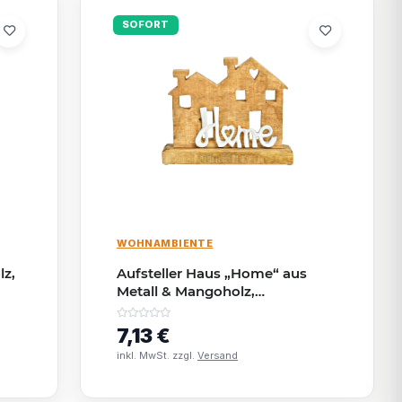
SOFORT
WOHNAMBIENTE
lz,
Aufsteller Haus „Home“ aus
Metall & Mangoholz,
Braun/Weiß | 24×21×7 cm SALE
7,13 €
inkl. MwSt. zzgl.
Versand