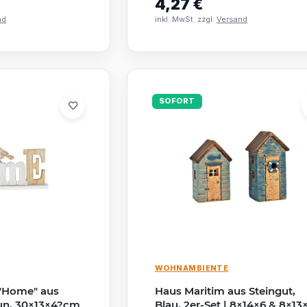
4,27 €
nd
inkl. MwSt. zzgl.
Versand
SOFORT
WOHNAMBIENTE
 "Home" aus
Haus Maritim aus Steingut,
un, 30×13×4?cm
Blau, 2er-Set | 8×14×6 & 8×13