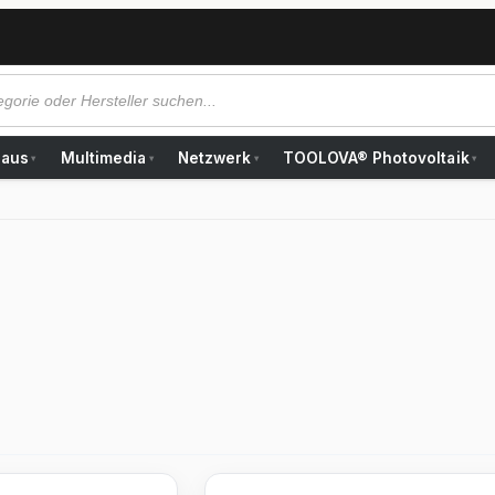
Haus
Multimedia
Netzwerk
TOOLOVA® Photovoltaik
▾
▾
▾
▾