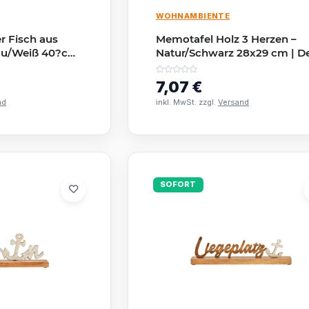
WOHNAMBIENTE
r Fisch aus
Memotafel Holz 3 Herzen –
lau/Weiß 40?cm
Natur/Schwarz 28x29 cm | D
stil
& Notiztafel
7,07 €
nd
inkl. MwSt. zzgl.
Versand
SOFORT