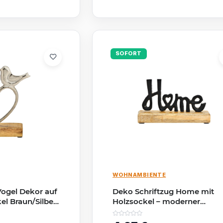
SOFORT
WOHNAMBIENTE
Vogel Dekor auf
Deko Schriftzug Home mit
l Braun/Silber
Holzsockel – moderner
Aufsteller aus Metall &
Mangoholz