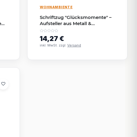
WOHNAMBIENTE
Schriftzug "Glücksmomente" –
eko
Aufsteller aus Metall &
Mangoholz 38×12×7?cm
14,27 €
inkl. MwSt. zzgl.
Versand