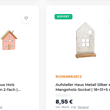
SOFORT
WOHNAMBIENTE
aus Holz
Aufsteller Haus Metall Silber 
n 2-fach |
Mangoholz-Sockel | 18×31×5
SALE
8,55 €
nd
inkl. MwSt. zzgl.
Versand