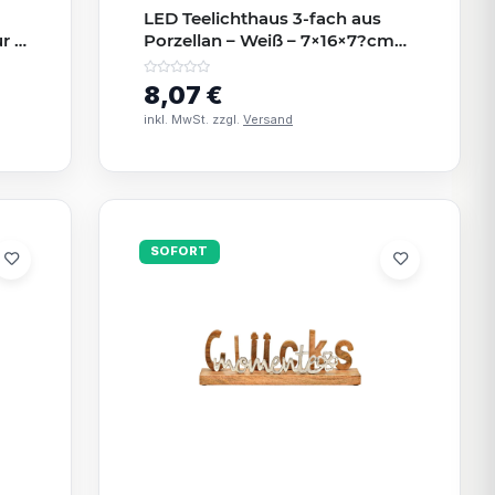
LED Teelichthaus 3-fach aus
r |
Porzellan – Weiß – 7×16×7?cm
Dekoleuchte
8,07 €
inkl. MwSt. zzgl.
Versand
SOFORT