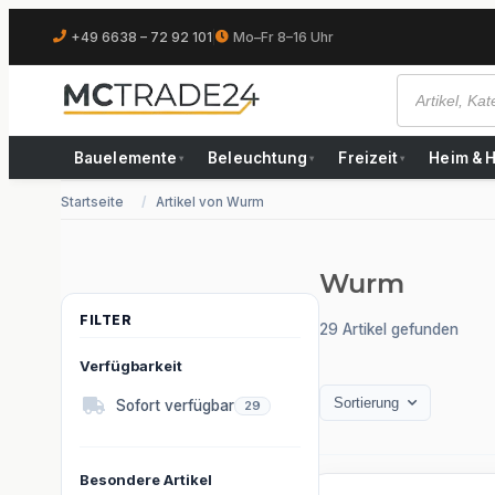
+49 6638 – 72 92 101
|
Mo–Fr 8–16 Uhr
Bauelemente
Beleuchtung
Freizeit
Heim & 
▾
▾
▾
Startseite
Artikel von Wurm
Wurm
29 Artikel gefunden
Verfügbarkeit
Sortierung
Artikel gefunden
Sofort verfügbar
29
Besondere Artikel