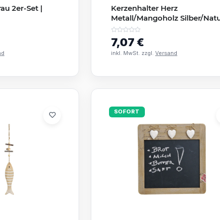
au 2er-Set |
Kerzenhalter Herz
Metall/Mangoholz Silber/Natu
20×12×8 cm
7,07 €
nd
inkl. MwSt. zzgl.
Versand
SOFORT