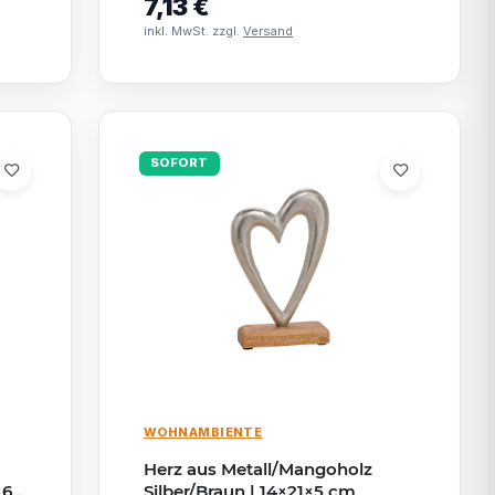
7,13 €
inkl. MwSt. zzgl.
Versand
SOFORT
WOHNAMBIENTE
Herz aus Metall/Mangoholz
×6
Silber/Braun | 14×21×5 cm