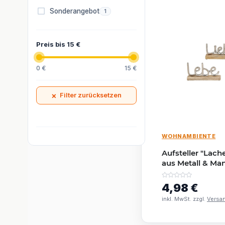
Artikel gefunden
Sonderangebot
1
Preis bis 15 €
0 €
15 €
×
Filter zurücksetzen
WOHNAMBIENTE
Aufsteller "Lach
aus Metall & Ma
11?cm Deko
4,98 €
inkl. MwSt. zzgl.
Versa