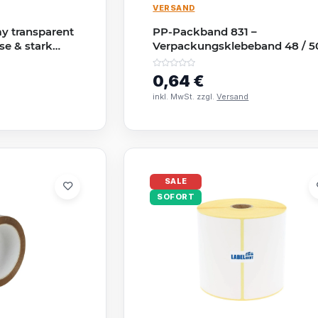
VERSAND
 transparent
PP-Packband 831 –
se & stark
Verpackungsklebeband 48 / 5
mm × 66 m, Hotmelt, braun
(Havana)
0,64 €
inkl. MwSt. zzgl.
Versand
SALE
SOFORT