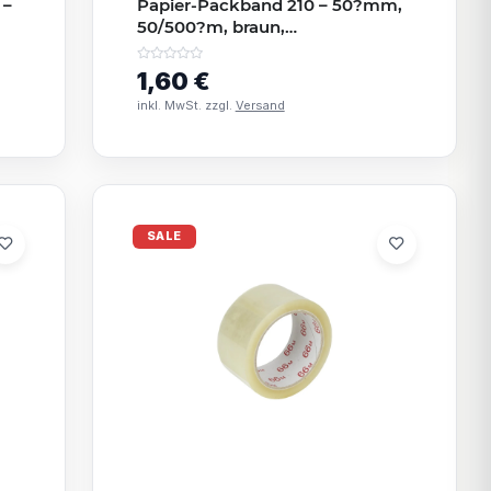
 –
Papier-Packband 210 – 50?mm,
50/500?m, braun,
Naturkautschuk-Kleber
1,60 €
inkl. MwSt. zzgl.
Versand
SALE