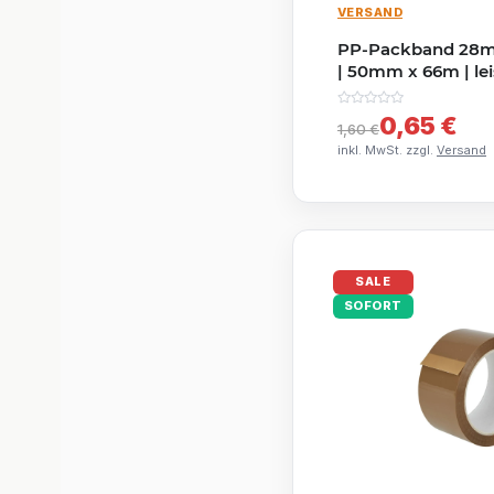
VERSAND
PP-Packband 28my
| 50mm x 66m | lei
klebend
0,65 €
1,60 €
inkl. MwSt. zzgl.
Versand
SALE
SOFORT