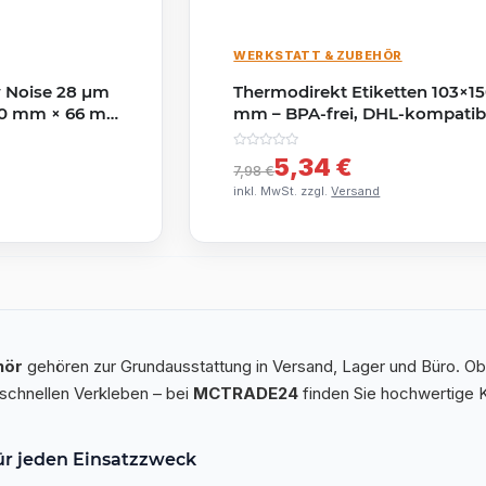
WERKSTATT & ZUBEHÖR
 Noise 28 µm
Thermodirekt Etiketten 103×1
 50 mm × 66 m,
mm – BPA-frei, DHL-kompatib
 (Havana)
500 Stück, Rolle
5,34 €
7,98 €
inkl. MwSt. zzgl.
Versand
hör
gehören zur Grundausstattung in Versand, Lager und Büro. Ob
schnellen Verkleben – bei
MCTRADE24
finden Sie hochwertige
ür jeden Einsatzzweck