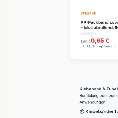
VERSAND
PP-Packband Low
– leise abrollend,
Acrylkleber, braun
0,65 €
1,60 €
inkl. MwSt. zzgl.
Versand
Klebeband & Zube
Bündelung oder zum 
Anwendungen.
📦 Klebebänder f