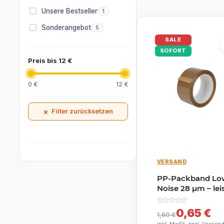
Artikel gefunden
Unsere Bestseller
1
Artikel gefunden
Sonderangebot
5
SALE
SOFORT
Preis bis 12 €
0 €
12 €
×
Filter zurücksetzen
VERSAND
PP-Packband Lo
Noise 28 µm – lei
abrollend, 50 mm
66 m, Acrylkleber
0,65 €
1,60 €
braun (Havana)
inkl. MwSt. zzgl.
Versan