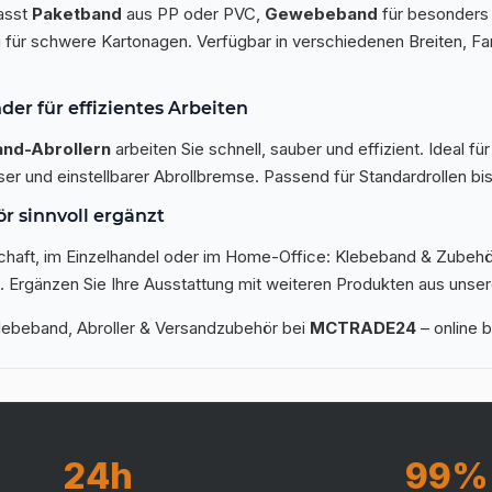
asst
Paketband
aus PP oder PVC,
Gewebeband
für besonders 
 für schwere Kartonagen. Verfügbar in verschiedenen Breiten, F
nder für effizientes Arbeiten
nd-Abrollern
arbeiten Sie schnell, sauber und effizient. Ideal
ser und einstellbarer Abrollbremse. Passend für Standardrollen bi
r sinnvoll ergänzt
chaft, im Einzelhandel oder im Home-Office: Klebeband & Zubehör
Ergänzen Sie Ihre Ausstattung mit weiteren Produkten aus unse
ebeband, Abroller & Versandzubehör bei
MCTRADE24
– online b
24h
99%