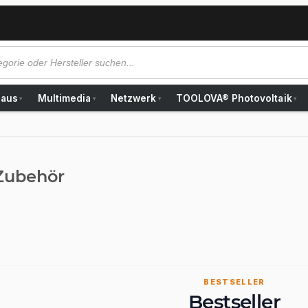
Haus
Multimedia
Netzwerk
TOOLOVA® Photovoltaik
▾
▾
▾
▾
Zubehör
BESTSELLER
Bestseller