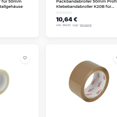
r für 50mm
Packbandabroller 50mm Profi
tallgehäuse
Klebebandabroller K20B für
Paketband bis 66m
10,64 €
inkl. MwSt. zzgl.
Versand