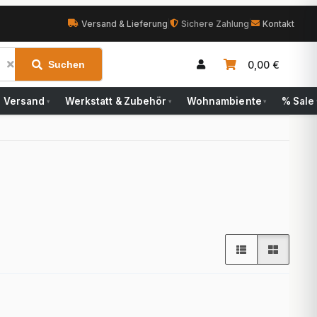
Versand & Lieferung
|
Sichere Zahlung
|
Kontakt
0,00 €
Suchen
Versand
Werkstatt & Zubehör
Wohnambiente
% Sale
▾
▾
▾