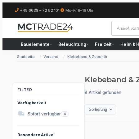
+49 6638 – 72 92 101
|
Mo–Fr 8–16 Uhr
Bauelemente
Beleuchtung
Freizeit
Heim & 
▾
▾
▾
Startseite
Versand
Klebeband & Zubehör
Klebeband & 
8 Artikel gefunden
Verfügbarkeit
Sortierung
Artikel gefunden
Sofort verfügbar
4
Besondere Artikel