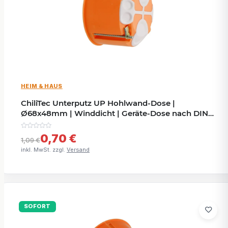
HEIM & HAUS
ChiliTec Unterputz UP Hohlwand-Dose |
Ø68x48mm | Winddicht | Geräte-Dose nach DIN
VDE 0606/EN 60670
0,70 €
1,09 €
inkl. MwSt. zzgl.
Versand
SOFORT