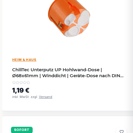
HEIM & HAUS
ChiliTec Unterputz UP Hohlwand-Dose |
Ø68x61mm | Winddicht | Geräte-Dose nach DIN
VDE 0606/EN 60670
1,19 €
inkl. MwSt. zzgl.
Versand
SOFORT