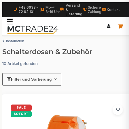
Versand
+49 6638 –
Mo–Fr
Sichere
|
&
|
|
Kontakt
72 92 101
8–16 Uhr
Zahlung
Lieferung
Installation
Schalterdosen & Zubehör
10 Artikel gefunden
Filter und Sortierung
SALE
SOFORT