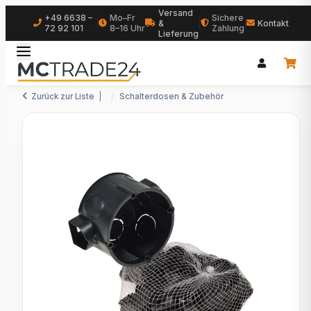
Versand
+49 6638 –
Mo–Fr
Sichere
|
&
|
|
Kontakt
72 92 101
8–16 Uhr
Zahlung
Lieferung
Zurück zur Liste
Schalterdosen & Zubehör