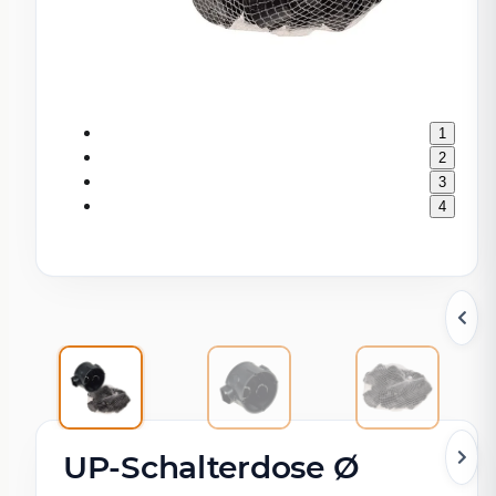
1
2
3
4
UP-Schalterdose Ø