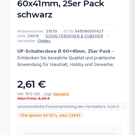
60x41mm, 25er Pack
schwarz
Artikelnummer:
21079
GTIN:
5415160007427
HAN:
21079
SCHALTERDOSEN & ZUBEHÖR
Hersteller:
Chilitec
UP-Schalterdose Ø 60x41mm, 25er Pack
–
Entdecken Sie bewährte Qualität und praktische
Anwendung für Haushalt, Hobby und Gewerbe.
2,61 €
inkl. 19% USt. , zzgl.
Versand
Alter Preis: 4,49 €
Unverbindliche Preisempfehlung des Herstellers
:
3,95 €
(Sie sparen
33.92%
, also
1,34 €
)