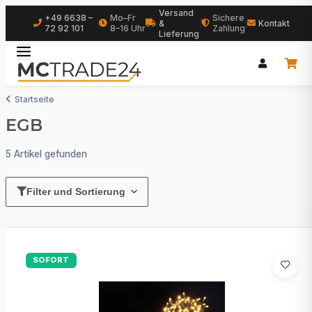
Versand
+49 6638 –
Mo–Fr
Sichere
|
&
|
|
Kontakt
72 92 101
8–16 Uhr
Zahlung
Lieferung
Startseite
EGB
5 Artikel gefunden
Filter und Sortierung
SOFORT