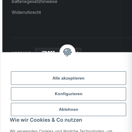
Batteriegesetzhinweise
Widerrufsrecht
VERSAND:
ZAHLUNG:
PayPal
VISA
MasterCard
Rechnung
Alle akzeptieren
Überweisung
* Alle Preise inkl. gesetzlicher USt., zzgl.
Versand
Konfigurieren
Ablehnen
© 2026 MCTRADE24. Alle Rechte vorbehalten.
Powered by
MD IT Solutions
Wie wir Cookies & Co nutzen
Wir verwenden Cookies und ähnliche Technologien, um