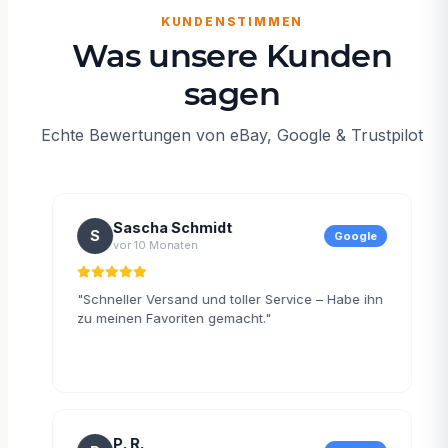
KUNDENSTIMMEN
Was unsere Kunden
sagen
Echte Bewertungen von eBay, Google & Trustpilot
Sascha Schmidt
S
ilot
Google
vor 10 Monaten
lle
"Schneller Versand und toller Service – Habe ihn
"
zu meinen Favoriten gemacht."
P. R.