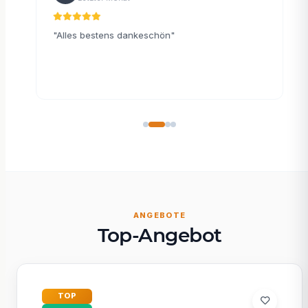
"Alles bestens dankeschön"
"
rs
L
lose
E
ANGEBOTE
Top-Angebot
TOP