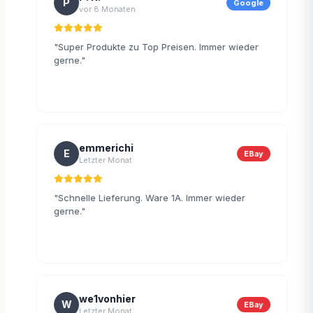
P
ilot
Google
vor 8 Monaten
"Super Produkte zu Top Preisen. Immer wieder
"
gerne."
B
emmerichi
E
ilot
EBay
Letzter Monat
mt
"Schnelle Lieferung. Ware 1A. Immer wieder
"
gerne."
we1vonhier
W
gle
EBay
Letzter Monat