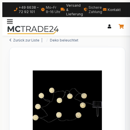
Versand
+49 6638 –
Mo–Fr
Sichere
|
&
|
|
Kontakt
72 92 101
8–16 Uhr
Zahlung
Lieferung
Zurück zur Liste
Deko beleuchtet