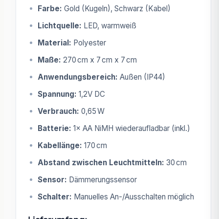
Farbe:
Gold (Kugeln), Schwarz (Kabel)
Lichtquelle:
LED, warmweiß
Material:
Polyester
Maße:
270 cm x 7 cm x 7 cm
Anwendungsbereich:
Außen (IP44)
Spannung:
1,2V DC
Verbrauch:
0,65 W
Batterie:
1× AA NiMH wiederaufladbar (inkl.)
Kabellänge:
170 cm
Abstand zwischen Leuchtmitteln:
30 cm
Sensor:
Dämmerungssensor
Schalter:
Manuelles An-/Ausschalten möglich