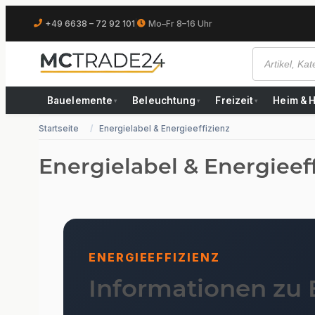
+49 6638 – 72 92 101
|
Mo–Fr 8–16 Uhr
Bauelemente
Beleuchtung
Freizeit
Heim & 
▾
▾
▾
Startseite
Energielabel & Energieeffizienz
Energielabel & Energieef
ENERGIEEFFIZIENZ
Informationen zu 