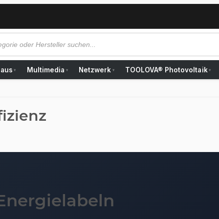
Haus
Multimedia
Netzwerk
TOOLOVA® Photovoltaik
▾
▾
▾
▾
fizienz
Energielabeln