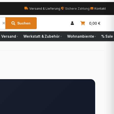
Versand & Lieferung
|
Sichere Zahlung
|
Kontakt
0,00 €
Suchen
Versand
Werkstatt & Zubehör
Wohnambiente
% Sale
▾
▾
▾