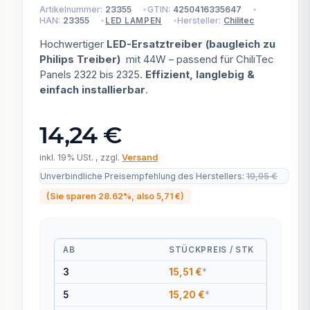
Artikelnummer:
23355
GTIN:
4250416335647
HAN:
23355
Hersteller:
Chilitec
LED LAMPEN
Hochwertiger
LED-Ersatztreiber (baugleich zu
Philips Treiber)
mit 44W – passend für ChiliTec
Panels 2322 bis 2325.
Effizient, langlebig &
einfach installierbar
.
14,24 €
inkl. 19% USt. , zzgl.
Versand
Unverbindliche Preisempfehlung des Herstellers
:
19,95 €
(Sie sparen
28.62%
, also
5,71 €
)
AB
STÜCKPREIS / STK
3
15,51 €
*
5
15,20 €
*