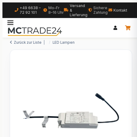
Versand
+49 6638 –
Mo–Fr
Sichere
|
&
|
|
Kontakt
72 92 101
8–16 Uhr
Zahlung
Lieferung
Zurück zur Liste
LED Lampen