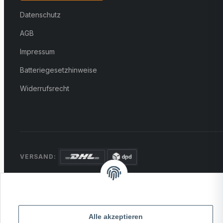
Datenschutz
AGB
Impressum
Batteriegesetzhinweise
Widerrufsrecht
VERSAND:
ZAHLUNG:
PayPal
VISA
MasterCard
Rechnung
Überweisung
Alle akzeptieren
* Alle Preise inkl. gesetzlicher USt., zzgl.
Versand