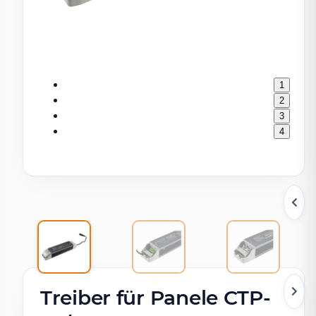
1
2
3
4
Treiber für Panele CTP-