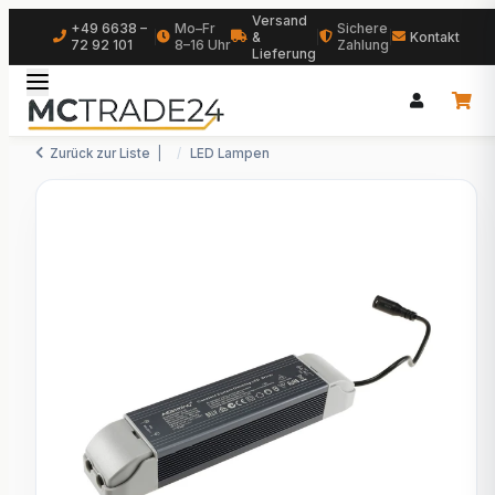
Versand
+49 6638 –
Mo–Fr
Sichere
|
&
|
|
Kontakt
72 92 101
8–16 Uhr
Zahlung
Lieferung
Zurück zur Liste
LED Lampen