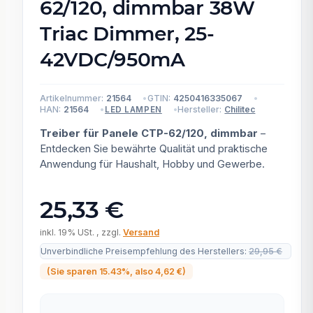
62/120, dimmbar 38W
Triac Dimmer, 25-
42VDC/950mA
Artikelnummer:
21564
GTIN:
4250416335067
HAN:
21564
Hersteller:
Chilitec
LED LAMPEN
Treiber für Panele CTP-62/120, dimmbar
–
Entdecken Sie bewährte Qualität und praktische
Anwendung für Haushalt, Hobby und Gewerbe.
25,33 €
inkl. 19% USt. , zzgl.
Versand
Unverbindliche Preisempfehlung des Herstellers
:
29,95 €
(Sie sparen
15.43%
, also
4,62 €
)