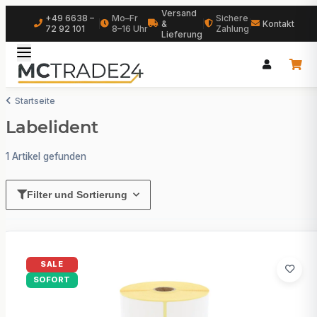
Versand
+49 6638 –
Mo–Fr
Sichere
|
&
|
|
Kontakt
72 92 101
8–16 Uhr
Zahlung
Lieferung
Startseite
Labelident
1 Artikel gefunden
Filter und Sortierung
SALE
SOFORT