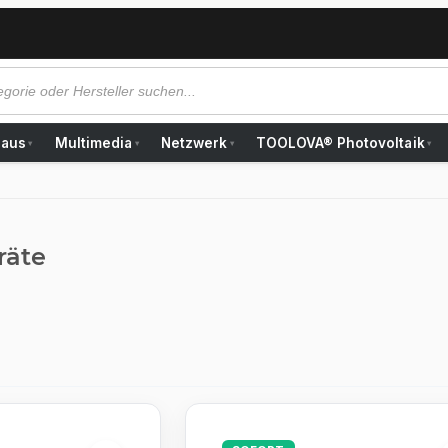
Haus
Multimedia
Netzwerk
TOOLOVA® Photovoltaik
▾
▾
▾
▾
räte