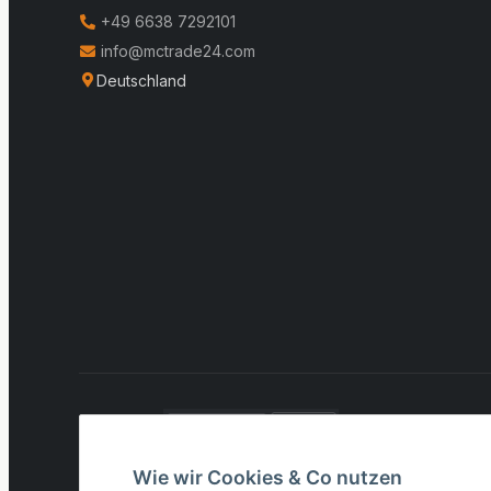
+49 6638 7292101
info@mctrade24.com
Deutschland
VERSAND:
* Alle Preise inkl. gesetzlicher USt., zzgl.
Versand
Wie wir Cookies & Co nutzen