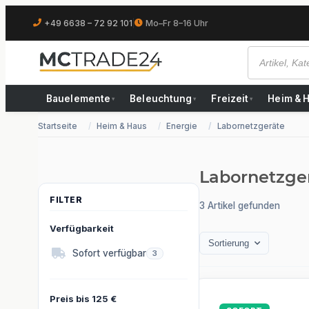
+49 6638 – 72 92 101
|
Mo–Fr 8–16 Uhr
Bauelemente
Beleuchtung
Freizeit
Heim & 
▾
▾
▾
Startseite
Heim & Haus
Energie
Labornetzgeräte
Labornetzge
3 Artikel gefunden
Verfügbarkeit
Sortierung
Artikel gefunden
Sofort verfügbar
3
Preis bis 125 €