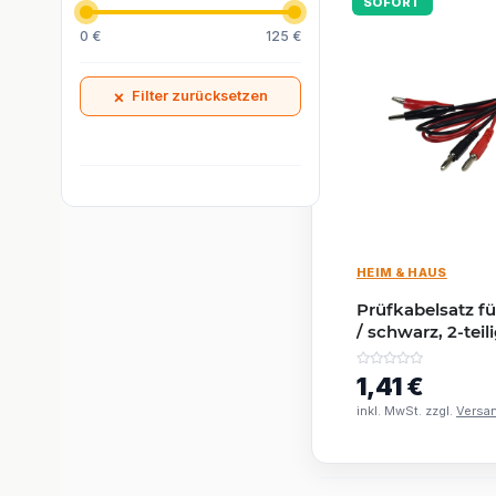
SOFORT
0 €
125 €
×
Filter zurücksetzen
HEIM & HAUS
Prüfkabelsatz fü
/ schwarz, 2-teil
1,41 €
inkl. MwSt. zzgl.
Versa