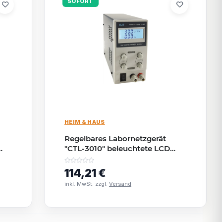
SOFORT
HEIM & HAUS
Regelbares Labornetzgerät
"CTL-3010" beleuchtete LCD
Anzeige, 0-30V, 0-10A
114,21 €
inkl. MwSt. zzgl.
Versand