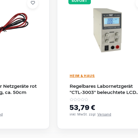
SOFORT
HEIM & HAUS
r Netzgeräte rot
Regelbares Labornetzgerät
ig, ca. 50cm
"CTL-3003" beleuchtete LCD
Anzeige, 0-30V, 0-3A
53,79 €
nd
inkl. MwSt. zzgl.
Versand