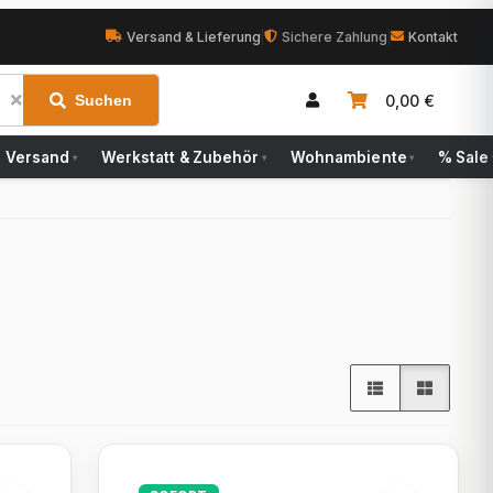
Versand & Lieferung
|
Sichere Zahlung
|
Kontakt
0,00 €
Suchen
Versand
Werkstatt & Zubehör
Wohnambiente
% Sale
▾
▾
▾