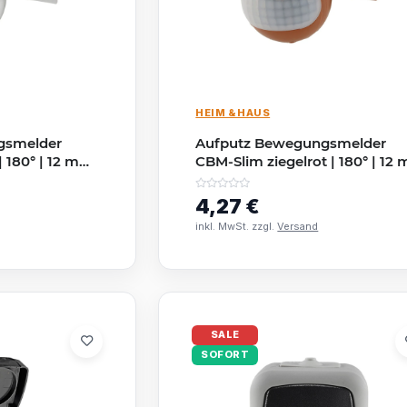
HEIM & HAUS
gsmelder
Aufputz Bewegungsmelder
 180° | 12 m
CBM-Slim ziegelrot | 180° | 12 m
eeignet | IP44
LED ab 1 W | IP44
4,27 €
inkl. MwSt. zzgl.
Versand
SALE
SOFORT