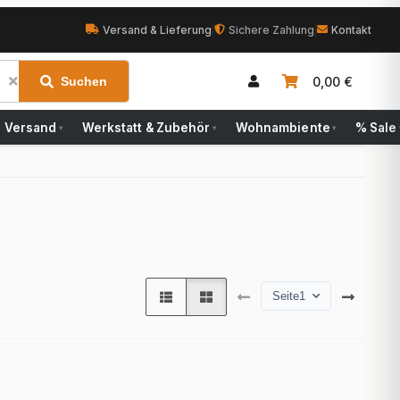
Versand & Lieferung
|
Sichere Zahlung
|
Kontakt
0,00 €
Suchen
Versand
Werkstatt & Zubehör
Wohnambiente
% Sale
▾
▾
▾
Seite
1