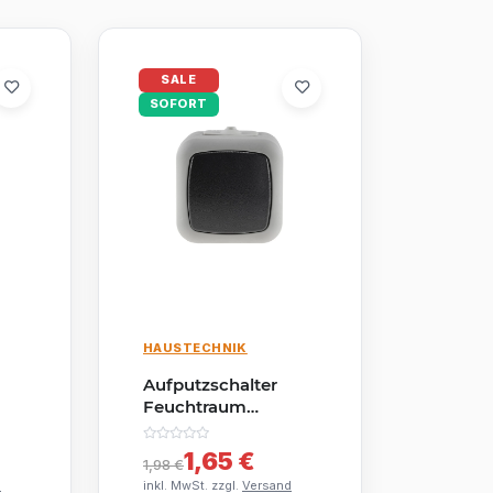
SALE
SOFORT
HAUSTECHNIK
Aufputzschalter
Feuchtraum
Wechselschalter
IP44 250V 10A AP-
1,65 €
1,98 €
e
Schalter für Keller
d
inkl. MwSt. zzgl.
Versand