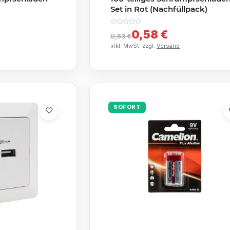
Set in Rot (Nachfüllpack)
0,58 €
0,63 €
inkl. MwSt. zzgl.
Versand
SOFORT