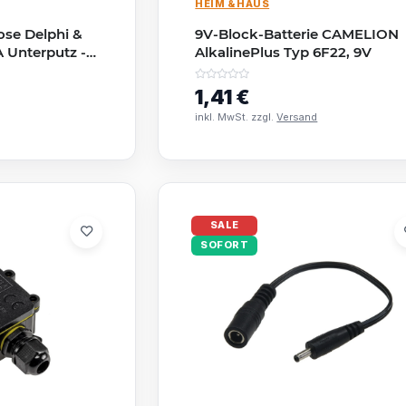
HEIM & HAUS
se Delphi &
9V-Block-Batterie CAMELION
A Unterputz -
AlkalinePlus Typ 6F22, 9V
1,41 €
inkl. MwSt. zzgl.
Versand
SALE
SOFORT