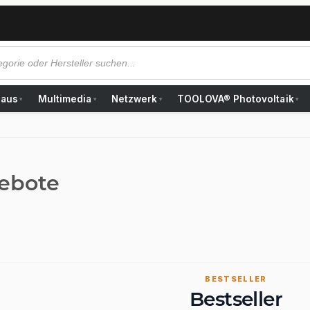
Haus
Multimedia
Netzwerk
TOOLOVA® Photovoltaik
▾
▾
▾
▾
ebote
BESTSELLER
Bestseller