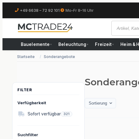
+49 6638 – 72 92 101
|
Mo–Fr 8–16 Uhr
Bauelemente
Beleuchtung
Freizeit
Heim & 
▾
▾
▾
Startseite
Sonderangebote
Sonderang
Verfügbarkeit
Sortierung
Artikel gefunden
Sofort verfügbar
321
Suchfilter