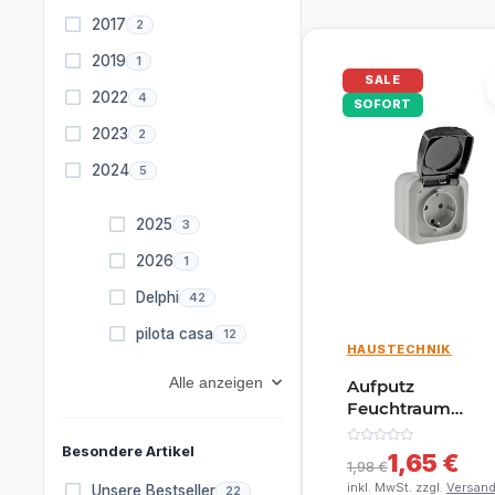
Artikel gefunden
2017
2
Artikel gefunden
2019
1
SALE
Artikel gefunden
2022
4
SOFORT
Artikel gefunden
2023
2
Artikel gefunden
2024
5
Artikel gefunden
2025
3
Artikel gefunden
2026
1
Artikel gefunden
Delphi
42
Artikel gefunden
pilota casa
12
HAUSTECHNIK
Alle anzeigen
Aufputz
Feuchtraum
Steckdose IP44
Besondere Artikel
250V
1,65 €
1,98 €
Aussensteckdos
inkl. MwSt. zzgl.
Versan
Artikel gefunden
Unsere Bestseller
22