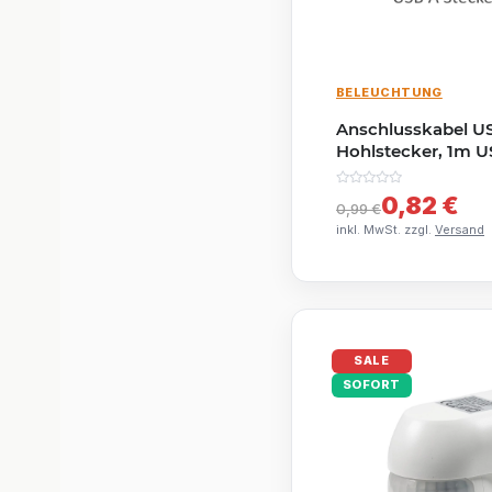
BELEUCHTUNG
Anschlusskabel U
Hohlstecker, 1m US
2,1mm
0,82 €
0,99 €
inkl. MwSt. zzgl.
Versand
SALE
SOFORT