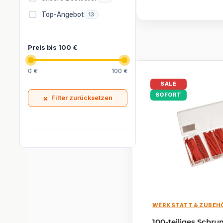
mit Klappdeckel
Schutzkontakt-
Artikel gefunden
Top-Angebot
13
Steckdose für
Innen/Aussen Gr
Anthrazit
Preis bis 100 €
0 €
100 €
SALE
SOFORT
×
Filter zurücksetzen
WERKSTATT & ZUBEH
100-teiliges Schr