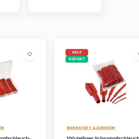
Garage Innen
Aussen Grau
Anthrazit
au
SALE
SOFORT
ÖR
WERKSTATT & ZUBEHÖR
umpfschlauch-
100-teiliges Schrumpfschlauc