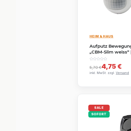
HEIM & HAUS
Aufputz Bewegun
„CBM-Slim weiss“ |
Reichweite | LED g
4,75 €
5,70 €
inkl. MwSt. zzgl.
Versand
SALE
SOFORT