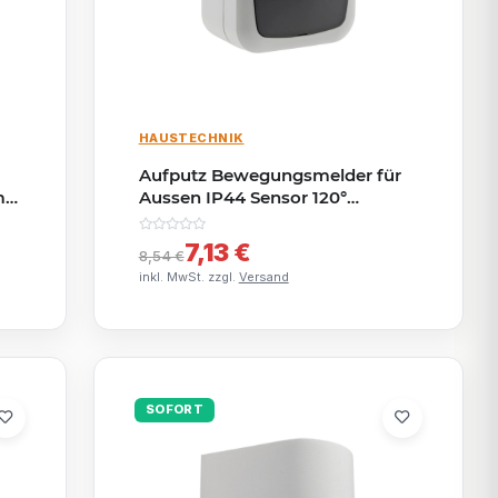
HAUSTECHNIK
Aufputz Bewegungsmelder für
 |
Aussen IP44 Sensor 120°
Erfassung 6m Reichweite für
Garage Keller Hauseingang 2-
7,13 €
8,54 €
500W LED geeignet Aufputz Zeit
inkl. MwSt. zzgl.
Versand
Regelbar Grau
SOFORT