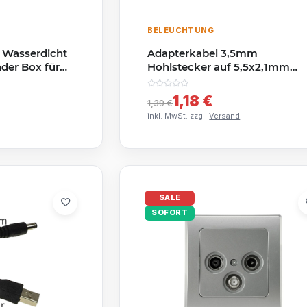
BELEUCHTUNG
 Wasserdicht
Adapterkabel 3,5mm
nder Box für
Hohlstecker auf 5,5x2,1mm
gsdose
Buchse – 10cm für 12V/24V
elektrischer
Geräte
1,18 €
1,39 €
se
inkl. MwSt. zzgl.
Versand
SALE
SOFORT