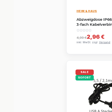
HEIM & HAUS
Abzweigdose IP66
3-fach Kabelverbi
Aussen Verbindun
Erdkabel Schwarz 
2,96 €
4,99 €
Außen-Verteilerdo
inkl. MwSt. zzgl.
Versand
SALE
SOFORT