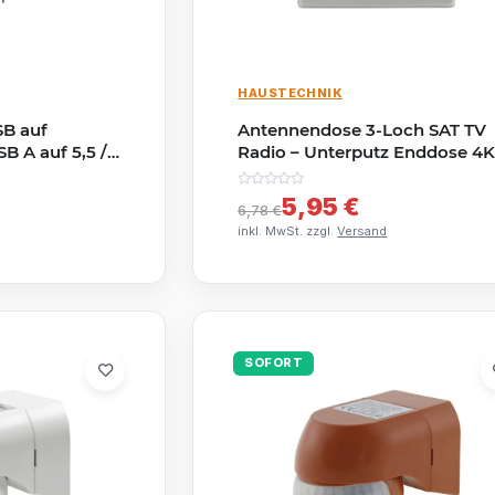
HAUSTECHNIK
SB auf
Antennendose 3-Loch SAT TV
B A auf 5,5 /
Radio – Unterputz Enddose 4
Silber DELPHI
5,95 €
6,78 €
inkl. MwSt. zzgl.
Versand
SOFORT