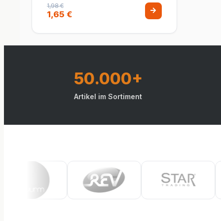
Steckdose für Innen/Aussen
1,98 €
1,65 €
Grau Anthrazit
50.000+
Artikel im Sortiment