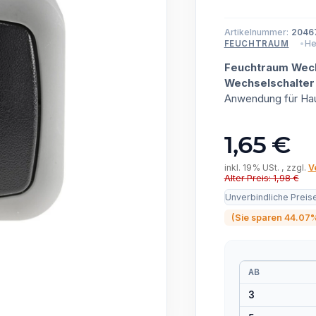
Artikelnummer:
2046
He
FEUCHTRAUM
Feuchtraum Wech
Wechselschalter
Anwendung für Hau
1,65 €
inkl. 19% USt. , zzgl.
V
Alter Preis: 1,98 €
Unverbindliche Preis
(Sie sparen
44.07
AB
3