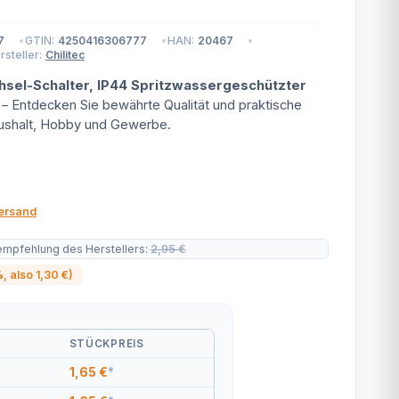
7
GTIN:
4250416306777
HAN:
20467
rsteller:
Chilitec
sel-Schalter, IP44 Spritzwassergeschützter
– Entdecken Sie bewährte Qualität und praktische
shalt, Hobby und Gewerbe.
ersand
empfehlung des Herstellers
:
2,95 €
%
, also
1,30 €
)
STÜCKPREIS
1,65 €
*