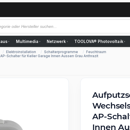
Haus
Multimedia
Netzwerk
TOOLOVA® Photovoltaik
▾
▾
▾
▾
Elektroinstallation
Schalterprogramme
Feuchtraum
P-Schalter für Keller Garage Innen Aussen Grau Anthrazit
Aufputzs
Wechsels
AP-Schalt
Innen Au