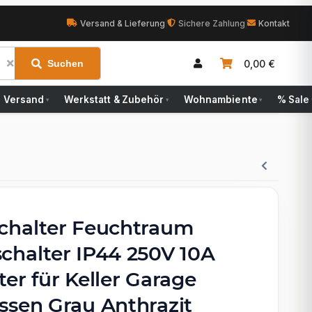
Versand & Lieferung
|
Sichere Zahlung
|
Kontakt
0,00 €
Suchen
Versand
Werkstatt & Zubehör
Wohnambiente
% Sale
▾
▾
▾
chalter Feuchtraum
chalter IP44 250V 10A
er für Keller Garage
ssen Grau Anthrazit