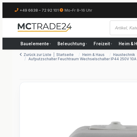
+49 6638 – 72 92 101
|
Mo–Fr 8–16 Uhr
Bauelemente
Beleuchtung
Freizeit
Heim & 
▾
▾
▾
Zurück zur Liste
Startseite
Heim & Haus
Haustechnik
Aufputzschalter Feuchtraum Wechselschalter IP44 250V 10A A