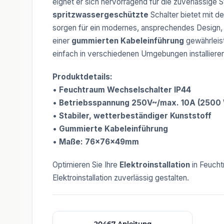
eignet er sich hervorragend für die zuverlässige
spritzwassergeschützte
Schalter bietet mit d
sorgen für ein modernes, ansprechendes Design,
einer
gummierten Kabeleinführung
gewährleist
einfach in verschiedenen Umgebungen installieren
Produktdetails:
•
Feuchtraum Wechselschalter IP44
•
Betriebsspannung 250V~/max. 10A (2500 
•
Stabiler, wetterbeständiger Kunststoff
•
Gummierte Kabeleinführung
•
Maße: 76x76x49mm
Optimieren Sie Ihre
Elektroinstallation
in Feucht
Elektroinstallation zuverlässig gestalten.
20467 Anleitung