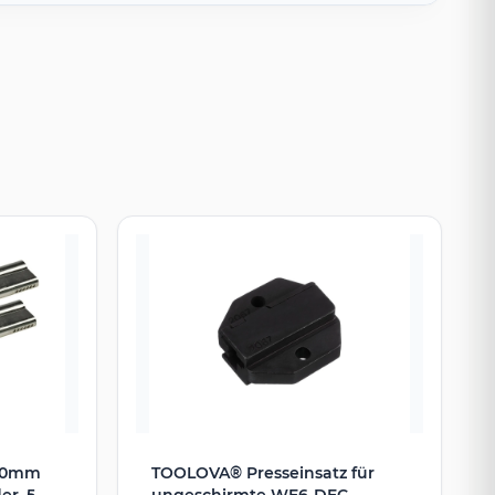
 80mm
TOOLOVA® Presseinsatz für
er, 5
ungeschirmte WE6-DEC