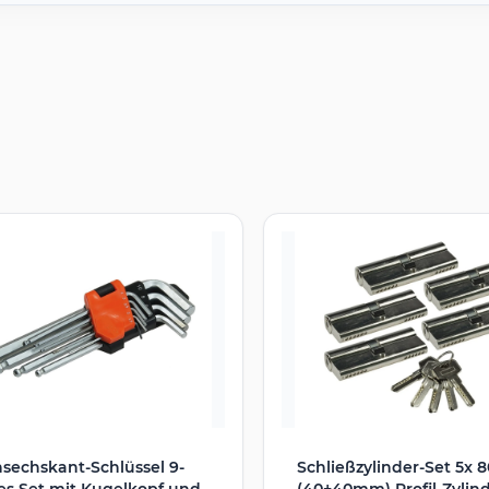
sechskant-Schlüssel 9-
Schließzylinder-Set 5x
ges Set mit Kugelkopf und
(40+40mm) Profil-Zylind