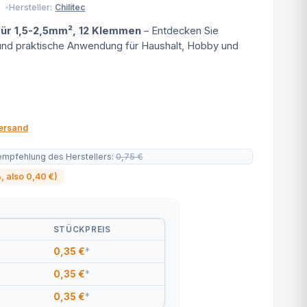
Hersteller:
Chilitec
ür 1,5-2,5mm², 12 Klemmen
– Entdecken Sie
 und praktische Anwendung für Haushalt, Hobby und
ersand
empfehlung des Herstellers
:
0,75 €
%
, also
0,40 €
)
STÜCKPREIS
0,35 €
*
0,35 €
*
0,35 €
*