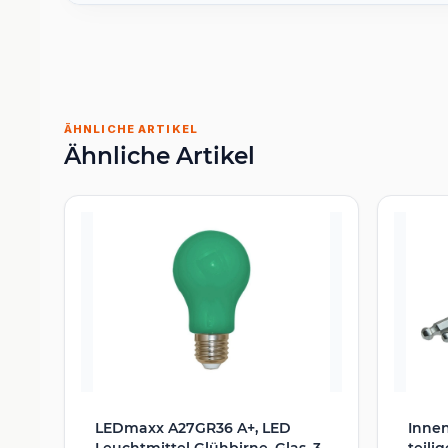
ÄHNLICHE ARTIKEL
Ähnliche Artikel
LEDmaxx A27GR36 A+, LED
Innen
Leuchtmittel Glühbirne, Glas, 3
teili