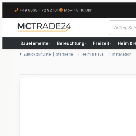
+49 6638 – 72 92 101
|
Mo–Fr 8–16 Uhr
Bauelemente
Beleuchtung
Freizeit
Heim & 
▾
▾
▾
Zurück zur Liste
Startseite
Heim & Haus
Installation