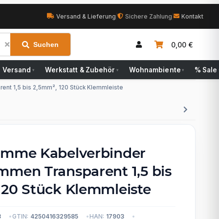
Versand & Lieferung
|
Sichere Zahlung
|
Kontakt
0,00 €
Suchen
Versand
Werkstatt & Zubehör
Wohnambiente
% Sale
▾
▾
▾
nt 1,5 bis 2,5mm², 120 Stück Klemmleiste
emme Kabelverbinder
mmen Transparent 1,5 bis
120 Stück Klemmleiste
3
GTIN:
4250416329585
HAN:
17903