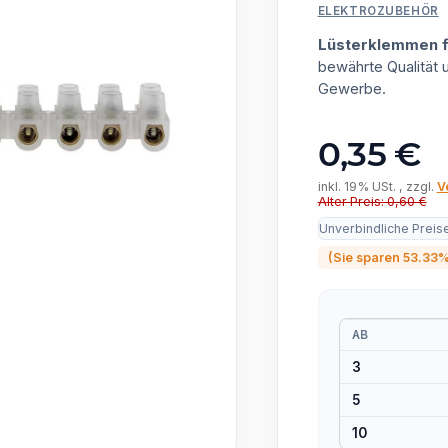
ELEKTROZUBEHÖR
Lüsterklemmen f
bewährte Qualität
Gewerbe.
0,35 €
inkl. 19% USt. , zzgl.
V
Alter Preis: 0,60 €
Unverbindliche Preis
(Sie sparen
53.33
AB
3
5
10