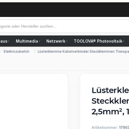
Haus
Multimedia
Netzwerk
TOOLOVA® Photovoltaik
▾
▾
▾
▾
Elektrozubehör
Lüsterklemme Kabelverbinder Steckklemmen Transpare
Lüsterkl
Steckkle
2,5mm², 
Artikelnummer:
1790