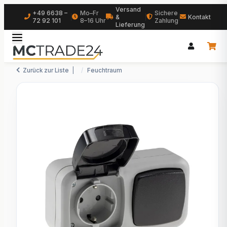
Versand
+49 6638 –
Mo–Fr
Sichere
|
&
|
|
Kontakt
72 92 101
8–16 Uhr
Zahlung
Lieferung
Zurück zur Liste
Feuchtraum