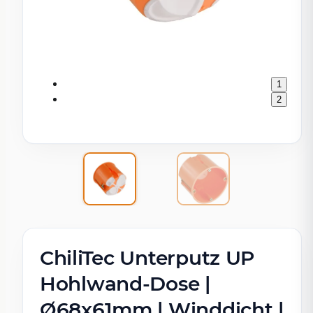
1
2
ChiliTec Unterputz UP
Hohlwand-Dose |
Ø68x61mm | Winddicht |