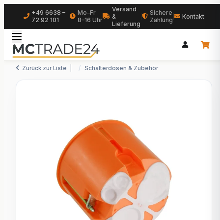
Versand
+49 6638 –
Mo–Fr
Sichere
|
&
|
|
Kontakt
72 92 101
8–16 Uhr
Zahlung
Lieferung
Zurück zur Liste
Schalterdosen & Zubehör