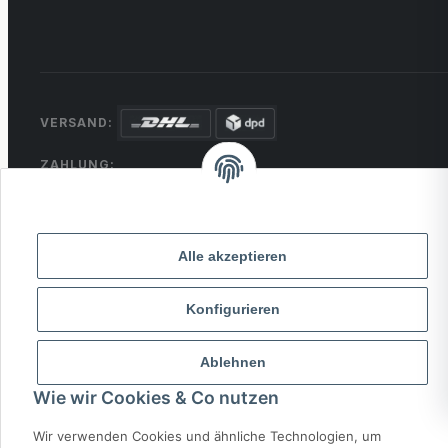
VERSAND:
ZAHLUNG:
PayPal
VISA
MasterCard
Rechnung
Überweisung
* Alle Preise inkl. gesetzlicher USt., zzgl.
Versand
Alle akzeptieren
Konfigurieren
© 2026 MCTRADE24. Alle Rechte vorbehalten.
Powered by
MD IT Solutions
Ablehnen
Wie wir Cookies & Co nutzen
Wir verwenden Cookies und ähnliche Technologien, um