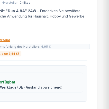
Hersteller:
Chilitec
rät "Duo 4,8A" 24W
– Entdecken Sie bewährte
tische Anwendung für Haushalt, Hobby und Gewerbe.
ersand
empfehlung des Herstellers
:
4,95 €
, also
3,54 €
)
erfügbar
2 Werktage
(DE - Ausland abweichend)