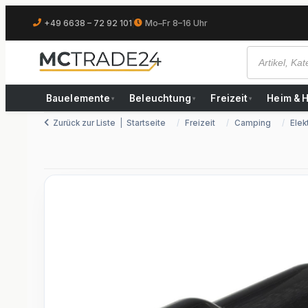
+49 6638 – 72 92 101
|
Mo–Fr 8–16 Uhr
Bauelemente
Beleuchtung
Freizeit
Heim & 
▾
▾
▾
Zurück zur Liste
Startseite
Freizeit
Camping
Elek