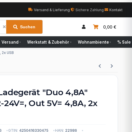
Versand & Lieferung
|
Sichere Zahlung
|
Kontakt
0,00 €
Suchen
Versand
Werkstatt & Zubehör
Wohnambiente
% Sale
▾
▾
▾
, 2x USB
Ladegerät "Duo 4,8A"
-24V=, Out 5V= 4,8A, 2x
6
GTIN:
4250416330475
HAN:
22986