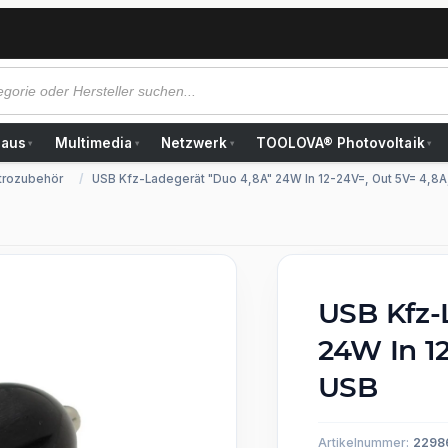
Haus
Multimedia
Netzwerk
TOOLOVA® Photovoltaik
▾
▾
▾
▾
trozubehör
USB Kfz-Ladegerät "Duo 4,8A" 24W In 12-24V=, Out 5V= 4,8A
USB Kfz-
24W In 12
USB
Artikelnummer:
2298