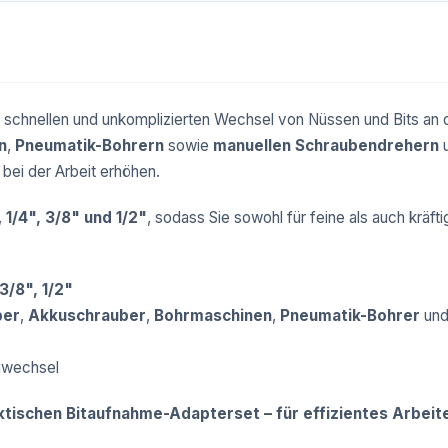
n schnellen und unkomplizierten Wechsel von Nüssen und Bits a
n
,
Pneumatik-Bohrern
sowie
manuellen Schraubendrehern
 bei der Arbeit erhöhen.
,
1/4", 3/8" und 1/2"
, sodass Sie sowohl für feine als auch krä
 3/8", 1/2"
ber
,
Akkuschrauber
,
Bohrmaschinen
,
Pneumatik-Bohrer
un
gwechsel
ktischen
Bitaufnahme-Adapterset
– für effizientes Arbeite