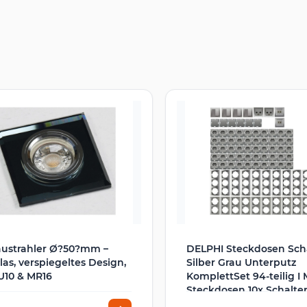
austrahler Ø?50?mm –
DELPHI Steckdosen Sch
las, verspiegeltes Design,
Silber Grau Unterputz
U10 & MR16
KomplettSet 94-teilig I 
Steckdosen 10x Schalte
Netzwerk TV Antenne 