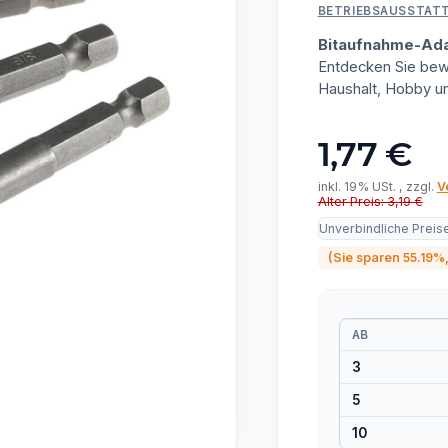
BETRIEBSAUSSTAT
Bitaufnahme-Ada
Entdecken Sie bewä
Haushalt, Hobby u
1,77 €
inkl. 19% USt. , zzgl.
V
Alter Preis: 3,19 €
Unverbindliche Preis
(Sie sparen
55.19%
AB
3
5
10