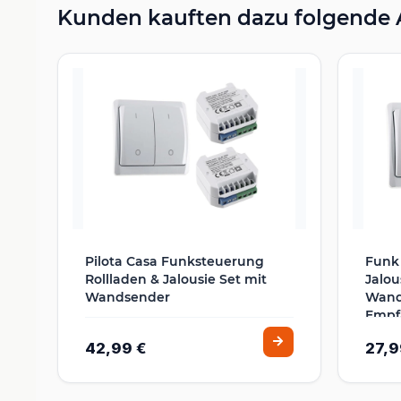
Kunden kauften dazu folgende A
Pilota Casa Funksteuerung
Funk 
Rollladen & Jalousie Set mit
Jalou
Wandsender
Wand
Empfä
Motor
42,99 €
27,9
Ansch