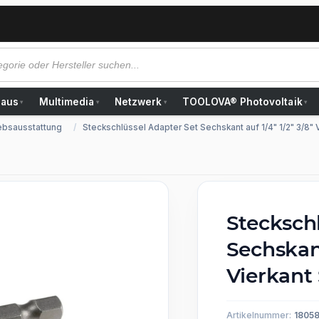
Haus
Multimedia
Netzwerk
TOOLOVA® Photovoltaik
▾
▾
▾
▾
ebsausstattung
Steckschlüssel Adapter Set Sechskant auf 1/4" 1/2" 3/8"
Stecksch
Sechskant
Vierkant
Artikelnummer:
1805