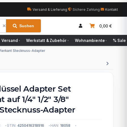
Versand & Lieferung
|
Sichere Zahlung
|
Kontakt
0,00 €
Suchen
Versand
Werkstatt & Zubehör
Wohnambiente
% Sale
▾
▾
▾
 Vierkant Stecknuss-Adapter
lüssel Adapter Set
 auf 1/4" 1/2" 3/8"
 Stecknuss-Adapter
8
GTIN:
4250416318916
HAN:
18058