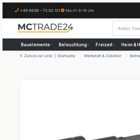
+49 6638 – 72 92 101
|
Mo–Fr 8–16 Uhr
Bauelemente
Beleuchtung
Freizeit
Heim & 
▾
▾
▾
Zurück zur Liste
Startseite
Werkstatt & Zubehör
Betri