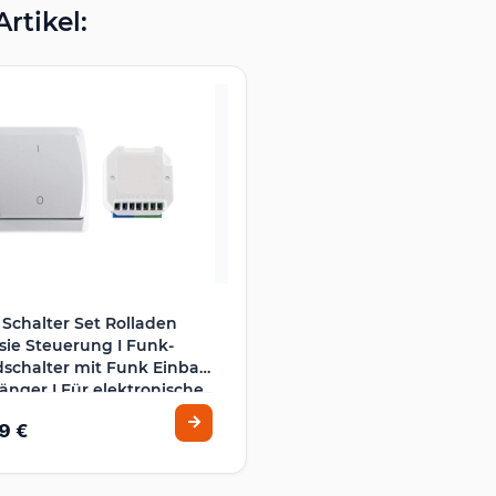
rtikel:
Schalter Set Rolladen
sie Steuerung I Funk-
schalter mit Funk Einbau
nger I Für elektronische
en bis 500 Watt I
9 €
luss an 230V