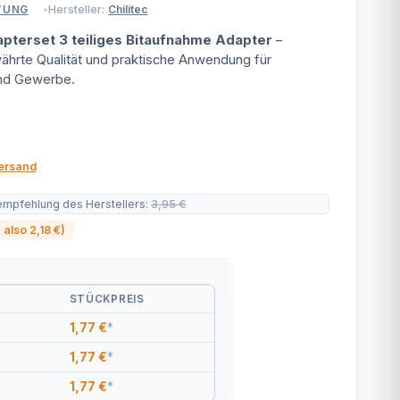
Hersteller:
Chilitec
TUNG
pterset 3 teiliges Bitaufnahme Adapter
–
hrte Qualität und praktische Anwendung für
nd Gewerbe.
ersand
empfehlung des Herstellers
:
3,95 €
, also
2,18 €
)
STÜCKPREIS
1,77 €
*
1,77 €
*
1,77 €
*