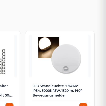
alter
LED Wandleuchte "PAYAR"
IP54, 3000K 15W, 1520lm, 140°
Mit 50x
Bewegungsmelder
r
UP