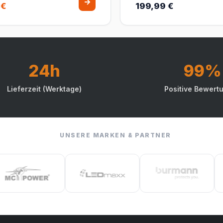
 €
199,99 €
Einbau I Silber
24h
99%
Lieferzeit (Werktage)
Positive Bewert
UNSERE MARKEN & PARTNER