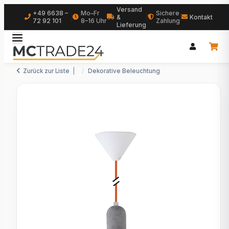
Versand
+49 6638 –
Mo–Fr
Sichere
|
&
|
|
Kontakt
72 92 101
8–16 Uhr
Zahlung
Lieferung
Zurück zur Liste
Dekorative Beleuchtung