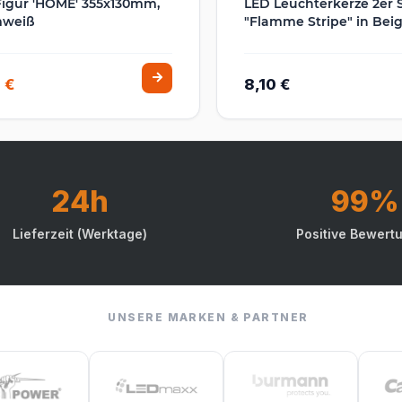
igur 'HOME' 355x130mm,
LED Leuchterkerze 2er 
weiß
"Flamme Stripe" in Bei
 €
8,10 €
24h
99%
Lieferzeit (Werktage)
Positive Bewert
UNSERE MARKEN & PARTNER