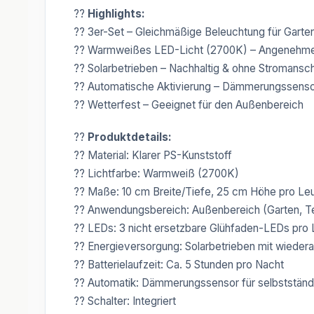
??
Highlights:
?? 3er-Set – Gleichmäßige Beleuchtung für Gart
?? Warmweißes LED-Licht (2700K) – Angenehme 
?? Solarbetrieben – Nachhaltig & ohne Stromansch
?? Automatische Aktivierung – Dämmerungssenso
?? Wetterfest – Geeignet für den Außenbereich
??
Produktdetails:
?? Material: Klarer PS-Kunststoff
?? Lichtfarbe: Warmweiß (2700K)
?? Maße: 10 cm Breite/Tiefe, 25 cm Höhe pro Le
?? Anwendungsbereich: Außenbereich (Garten, T
?? LEDs: 3 nicht ersetzbare Glühfaden-LEDs pro
?? Energieversorgung: Solarbetrieben mit wieder
?? Batterielaufzeit: Ca. 5 Stunden pro Nacht
?? Automatik: Dämmerungssensor für selbstständ
?? Schalter: Integriert