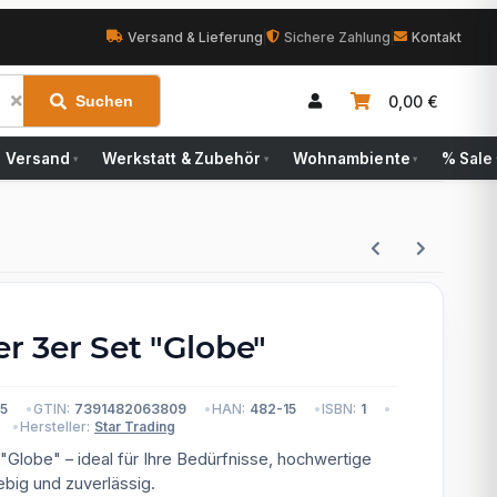
Versand & Lieferung
|
Sichere Zahlung
|
Kontakt
0,00 €
Suchen
Versand
Werkstatt & Zubehör
Wohnambiente
% Sale
▾
▾
▾
er 3er Set "Globe"
5
GTIN:
7391482063809
HAN:
482-15
ISBN:
1
Hersteller:
Star Trading
 "Globe" – ideal für Ihre Bedürfnisse, hochwertige
ebig und zuverlässig.