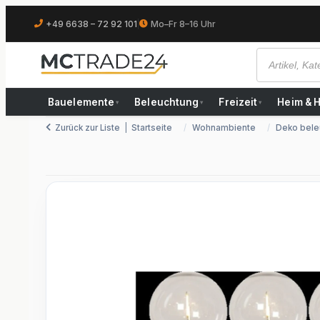
+49 6638 – 72 92 101
|
Mo–Fr 8–16 Uhr
Bauelemente
Beleuchtung
Freizeit
Heim & 
▾
▾
▾
Zurück zur Liste
Startseite
Wohnambiente
Deko bele