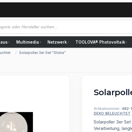
Haus
Multimedia
Netzwerk
TOOLOVA® Photovoltaik
▾
▾
▾
▾
uchtet
Solarpoller 3er Set "Globe"
Solarpoll
Artikelnummer:
482-1
DEKO BELEUCHTET
Solarpoller 3er Set
Verarbeitung, langl