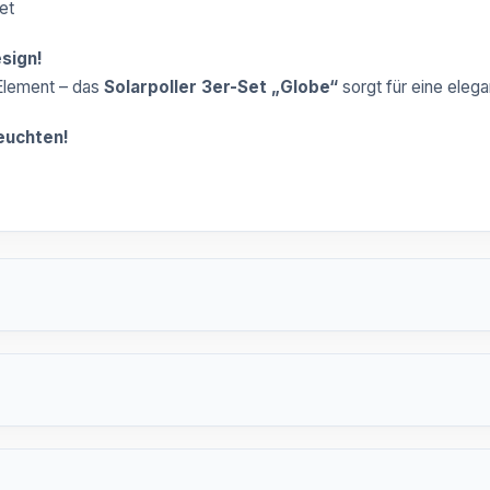
et
sign!
-Element – das
Solarpoller 3er-Set „Globe“
sorgt für eine eleg
leuchten!