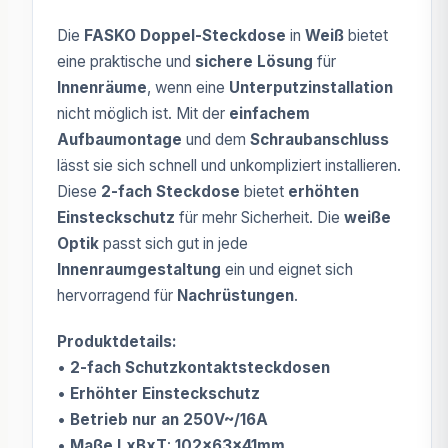
Die
FASKO Doppel-Steckdose
in
Weiß
bietet
eine praktische und
sichere Lösung
für
Innenräume
, wenn eine
Unterputzinstallation
nicht möglich ist. Mit der
einfachem
Aufbaumontage
und dem
Schraubanschluss
lässt sie sich schnell und unkompliziert installieren.
Diese
2-fach Steckdose
bietet
erhöhten
Einsteckschutz
für mehr Sicherheit. Die
weiße
Optik
passt sich gut in jede
Innenraumgestaltung
ein und eignet sich
hervorragend für
Nachrüstungen
.
Produktdetails:
•
2-fach Schutzkontaktsteckdosen
•
Erhöhter Einsteckschutz
•
Betrieb nur an 250V~/16A
•
Maße LxBxT
:
102x63x41mm