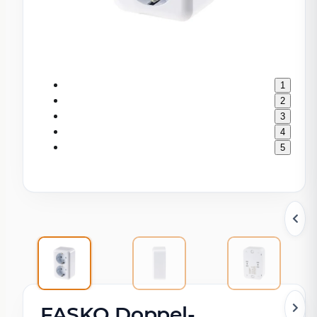
1
2
3
4
5
FASKO Doppel-