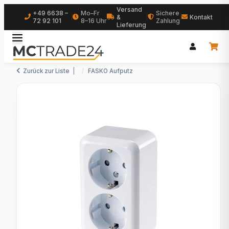
Versand
+49 6638 –
Mo–Fr
Sichere
|
&
|
|
Kontakt
72 92 101
8–16 Uhr
Zahlung
Lieferung
Zurück zur Liste
FASKO Aufputz