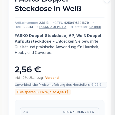
Steckdose in Weiß
Artikelnummer:
23813
GTIN:
4250416341679
HAN:
23813
Hersteller:
Chilitec
FASKO AUFPUTZ
FASKO Doppel-Steckdose, AP, Weiß Doppel-
Aufputzsteckdose
– Entdecken Sie bewährte
Qualität und praktische Anwendung für Haushalt,
Hobby und Gewerbe.
2,56 €
inkl. 19% USt. , zzgl.
Versand
Unverbindliche Preisempfehlung des Herstellers
:
6,95 €
(Sie sparen
63.17%
, also
4,39 €
)
AB
STÜCKPREIS / STK