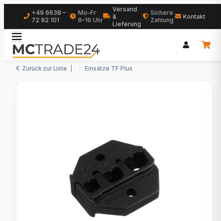
Versand
+49 6638 –
Mo–Fr
Sichere
|
&
|
|
Kontakt
72 92 101
8–16 Uhr
Zahlung
Lieferung
Zurück zur Liste
Einsätze TF Plus