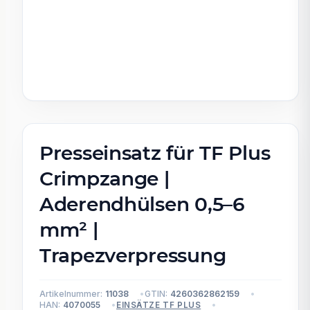
Presseinsatz für TF Plus
Crimpzange |
Aderendhülsen 0,5–6
mm² |
Trapezverpressung
Artikelnummer:
11038
GTIN:
4260362862159
HAN:
4070055
EINSÄTZE TF PLUS