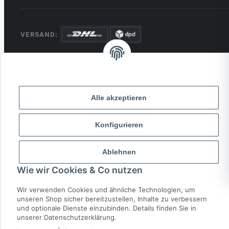
VERSAND:
ZAHLUNG:
PayPal
VISA
MasterCard
Rechnung
Überweisung
Alle akzeptieren
* Alle Preise inkl. gesetzlicher USt., zzgl.
Versand
Konfigurieren
© 2026 MCTRADE24. Alle Rechte vorbehalten.
Powered by
MD IT Solutions
Ablehnen
Wie wir Cookies & Co nutzen
Wir verwenden Cookies und ähnliche Technologien, um
unseren Shop sicher bereitzustellen, Inhalte zu verbessern
und optionale Dienste einzubinden. Details finden Sie in
unserer Datenschutzerklärung.