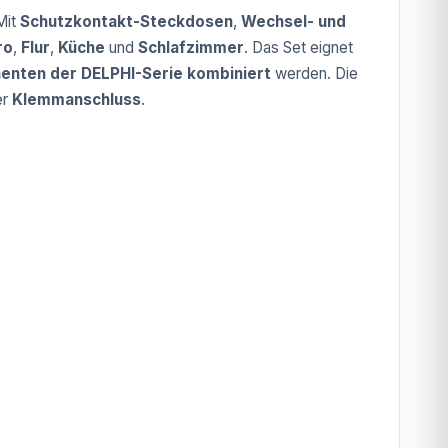
 Mit
Schutzkontakt-Steckdosen
,
Wechsel- und
ro
,
Flur
,
Küche
und
Schlafzimmer
. Das Set eignet
nten der DELPHI-Serie kombiniert
werden. Die
er
Klemmanschluss
.