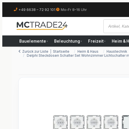
+49 6638 – 72 92 101
|
Mo–Fr 8–16 Uhr
Bauelemente
Beleuchtung
Freizeit
Heim & 
▾
▾
▾
Zurück zur Liste
Startseite
Heim & Haus
Haustechnik
Delphi Steckdosen Schalter Set Wohnzimmer Lichtschalter m