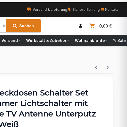
Versand & Lieferung
|
Sichere Zahlung
|
Kontakt
0,00 €
Suchen
Versand
Werkstatt & Zubehör
Wohnambiente
% Sale
▾
▾
▾
teckdosen Schalter Set
er Lichtschalter mit
e TV Antenne Unterputz
 Weiß