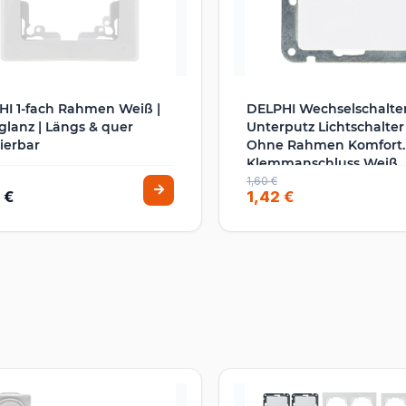
I 1-fach Rahmen Weiß |
DELPHI Wechselschalte
lanz | Längs & quer
Unterputz Lichtschalter
ierbar
Ohne Rahmen Komfort
Klemmanschluss Weiß
1,60 €
 €
1,42 €