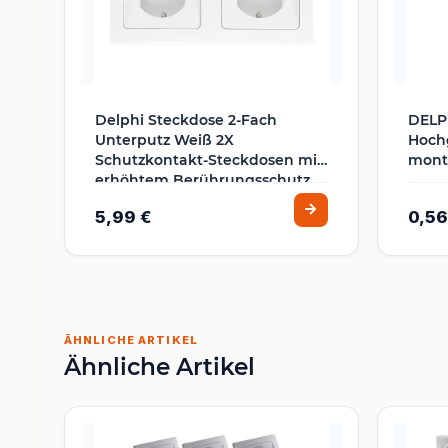
Delphi Steckdose 2-Fach
DELPH
Unterputz Weiß 2X
Hochg
Schutzkontakt-Steckdosen mit
mont
erhöhtem Berührungsschutz
2er UP-Steckdosen Anschluss
5,99 €
0,56
über Komfort Kabel Klemme
ÄHNLICHE ARTIKEL
Ähnliche Artikel