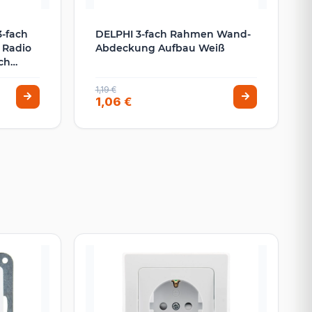
-fach
DELPHI 3-fach Rahmen Wand-
 Radio
Abdeckung Aufbau Weiß
ch
HI
1,19 €
1,06 €
h