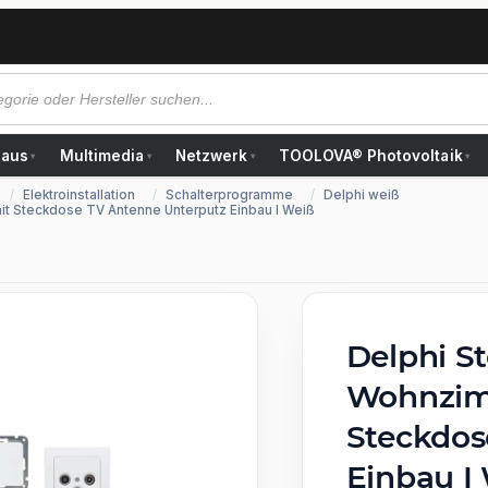
Haus
Multimedia
Netzwerk
TOOLOVA® Photovoltaik
▾
▾
▾
▾
Elektroinstallation
Schalterprogramme
Delphi weiß
it Steckdose TV Antenne Unterputz Einbau I Weiß
Delphi S
Wohnzimm
Steckdos
Einbau I