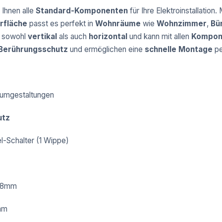
 Ihnen alle
Standard-Komponenten
für Ihre Elektroinstallation.
rfläche
passt es perfekt in
Wohnräume
wie
Wohnzimmer
,
Bü
, sowohl
vertikal
als auch
horizontal
und kann mit allen
Kompone
Berührungsschutz
und ermöglichen eine
schnelle Montage
p
Raumgestaltungen
utz
l-Schalter (1 Wippe)
 38mm
mm