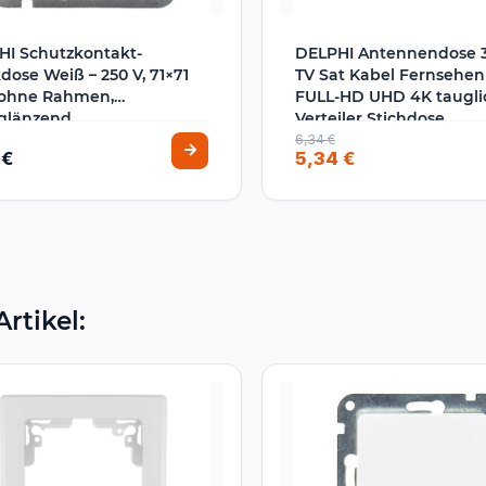
HI Schutzkontakt-
DELPHI Antennendose 3
dose Weiß – 250 V, 71×71
TV Sat Kabel Fernsehen
ohne Rahmen,
FULL-HD UHD 4K taugli
glänzend,
Verteiler Stichdose
ecksicherung
Kombinierbar mit DELP
6,34 €
 €
5,34 €
Komponenten mit 1-fac
Rahmen Weiß
rtikel: