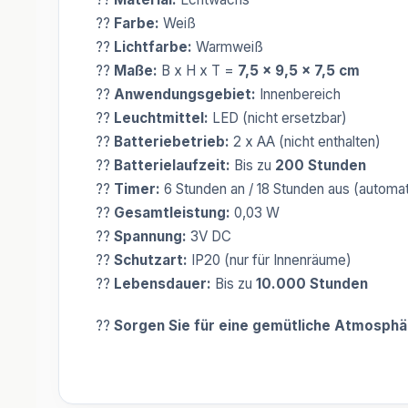
??
Farbe:
Weiß
??
Lichtfarbe:
Warmweiß
??
Maße:
B x H x T =
7,5 x 9,5 x 7,5 cm
??
Anwendungsgebiet:
Innenbereich
??
Leuchtmittel:
LED (nicht ersetzbar)
??
Batteriebetrieb:
2 x AA (nicht enthalten)
??
Batterielaufzeit:
Bis zu
200 Stunden
??
Timer:
6 Stunden an / 18 Stunden aus (automa
??
Gesamtleistung:
0,03 W
??
Spannung:
3V DC
??
Schutzart:
IP20 (nur für Innenräume)
??
Lebensdauer:
Bis zu
10.000 Stunden
??
Sorgen Sie für eine gemütliche Atmosphä