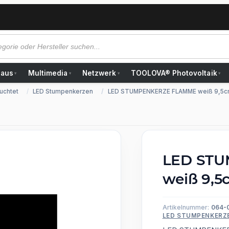
Haus
Multimedia
Netzwerk
TOOLOVA® Photovoltaik
▾
▾
▾
▾
uchtet
LED Stumpenkerzen
LED STUMPENKERZE FLAMME weiß 9,5
LED ST
weiß 9,5
Artikelnummer:
064-
LED STUMPENKERZ