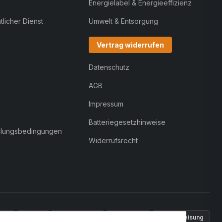
Energielabel & Energieeffizienz
licher Dienst
Umwelt & Entsorgung
Vertrag widerrufen
Datenschutz
AGB
Impressum
Batteriegesetzhinweise
hlungsbedingungen
Widerrufsrecht
Pal
VISA
MasterCard
Rechnung
Überweisung