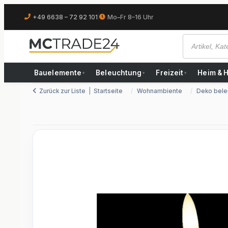
+49 6638 – 72 92 101
|
Mo–Fr 8–16 Uhr
Bauelemente
Beleuchtung
Freizeit
Heim & 
▾
▾
▾
Zurück zur Liste
Startseite
Wohnambiente
Deko bele