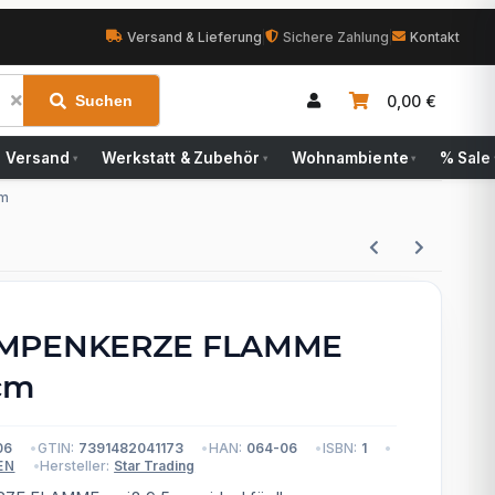
Versand & Lieferung
|
Sichere Zahlung
|
Kontakt
0,00 €
Suchen
Versand
Werkstatt & Zubehör
Wohnambiente
% Sale
▾
▾
▾
cm
UMPENKERZE FLAMME
cm
06
GTIN:
7391482041173
HAN:
064-06
ISBN:
1
Hersteller:
Star Trading
EN