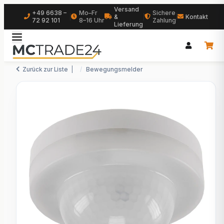
Versand
+49 6638 –
Mo–Fr
Sichere
|
&
|
|
Kontakt
72 92 101
8–16 Uhr
Zahlung
Lieferung
Zurück zur Liste
Bewegungsmelder