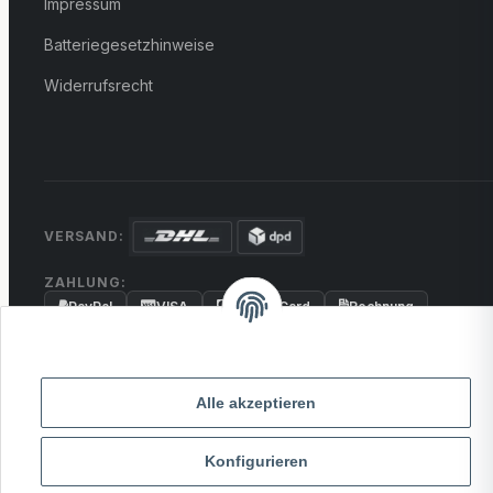
Impressum
Batteriegesetzhinweise
Widerrufsrecht
VERSAND:
ZAHLUNG:
PayPal
VISA
MasterCard
Rechnung
Überweisung
* Alle Preise inkl. gesetzlicher USt., zzgl.
Versand
Alle akzeptieren
© 2026 MCTRADE24. Alle Rechte vorbehalten.
Konfigurieren
Powered by
MD IT Solutions