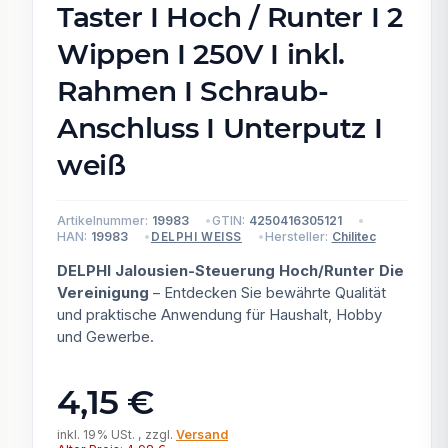
Taster I Hoch / Runter I 2
Wippen I 250V I inkl.
Rahmen I Schraub-
Anschluss I Unterputz I
weiß
Artikelnummer:
19983
GTIN:
4250416305121
HAN:
19983
Hersteller:
Chilitec
DELPHI WEISS
DELPHI Jalousien-Steuerung Hoch/Runter Die
Vereinigung
– Entdecken Sie bewährte Qualität
und praktische Anwendung für Haushalt, Hobby
und Gewerbe.
4,15 €
inkl. 19% USt. , zzgl.
Versand