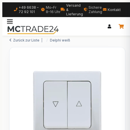
Versand
+49 6638 –
Mo–Fr
Sichere
|
&
|
|
Kontakt
72 92 101
8–16 Uhr
Zahlung
Lieferung
Zurück zur Liste
Delphi weiß