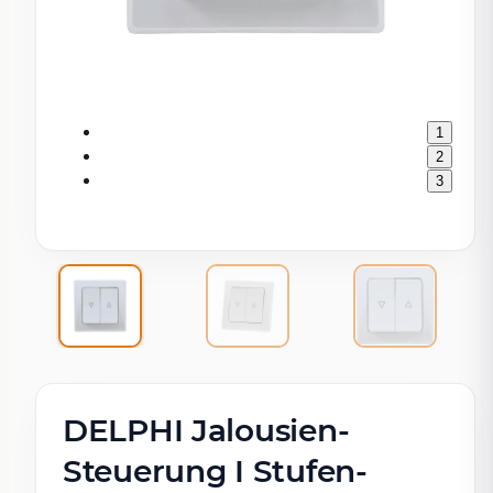
1
2
3
DELPHI Jalousien-
Steuerung I Stufen-