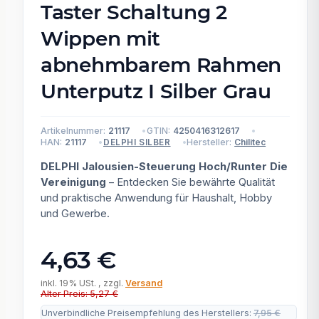
Taster Schaltung 2
Wippen mit
abnehmbarem Rahmen
Unterputz I Silber Grau
Artikelnummer:
21117
GTIN:
4250416312617
HAN:
21117
Hersteller:
Chilitec
DELPHI SILBER
DELPHI Jalousien-Steuerung Hoch/Runter Die
Vereinigung
– Entdecken Sie bewährte Qualität
und praktische Anwendung für Haushalt, Hobby
und Gewerbe.
4,63 €
inkl. 19% USt. , zzgl.
Versand
Alter Preis: 5,27 €
Unverbindliche Preisempfehlung des Herstellers
:
7,95 €