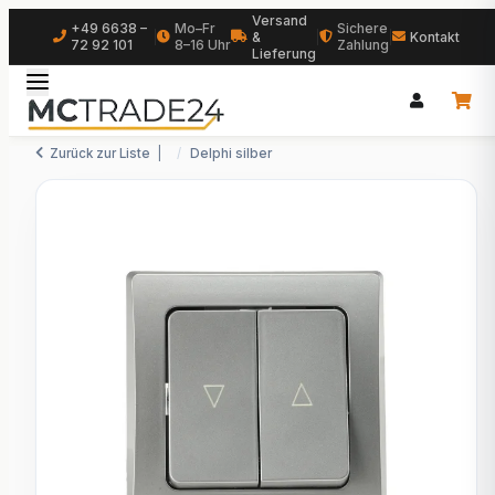
Versand
+49 6638 –
Mo–Fr
Sichere
|
&
|
|
Kontakt
72 92 101
8–16 Uhr
Zahlung
Lieferung
Zurück zur Liste
Delphi silber