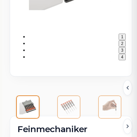
1
2
3
4
Feinmechaniker