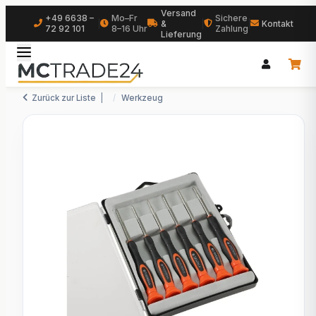
Versand
+49 6638 –
Mo–Fr
Sichere
|
&
|
|
Kontakt
72 92 101
8–16 Uhr
Zahlung
Lieferung
Zurück zur Liste
Werkzeug