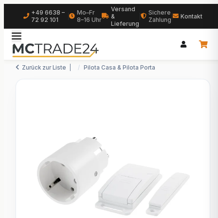
Versand
+49 6638 –
Mo–Fr
Sichere
|
&
|
|
Kontakt
72 92 101
8–16 Uhr
Zahlung
Lieferung
Zurück zur Liste
Pilota Casa & Pilota Porta