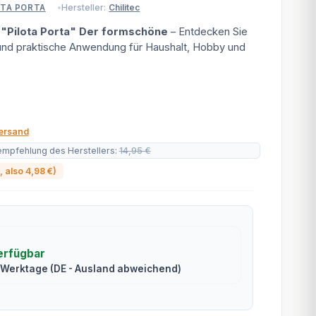
Hersteller:
Chilitec
OTA PORTA
 "Pilota Porta" Der formschöne
– Entdecken Sie
 und praktische Anwendung für Haushalt, Hobby und
ersand
empfehlung des Herstellers
:
14,95 €
, also
4,98 €
)
erfügbar
2 Werktage
(DE - Ausland abweichend)