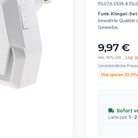
PILOTA CASA & PIL
Funk-Klingel-Set
bewährte Qualität
Gewerbe.
9,97 €
inkl. 19% USt. , zzgl.
V
Unverbindliche Preis
(Sie sparen
33.31%
Sofort v
Lieferzeit:
1 - 