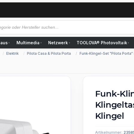
Haus
Multimedia
Netzwerk
TOOLOVA® Photovoltaik
▾
▾
▾
▾
Elektrik
Pilota Casa & Pilota Porta
Funk-Klingel-Set "Pilota Porta
Funk-Klin
Klingelt
Klingel
Artikelnummer:
2358