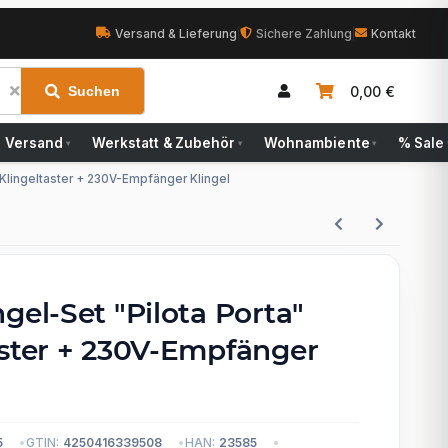
Versand & Lieferung
|
Sichere Zahlung
|
Kontakt
0,00 €
Suchen
Versand
Werkstatt & Zubehör
Wohnambiente
% Sale
▾
▾
▾
" Klingeltaster + 230V-Empfänger Klingel
gel-Set "Pilota Porta"
aster + 230V-Empfänger
5
GTIN:
4250416339508
HAN:
23585