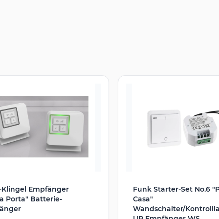
-Klingel Empfänger
Funk Starter-Set No.6 "P
ta Porta" Batterie-
Casa"
änger
Wandschalter/Kontrolll
UP Empfänger WS