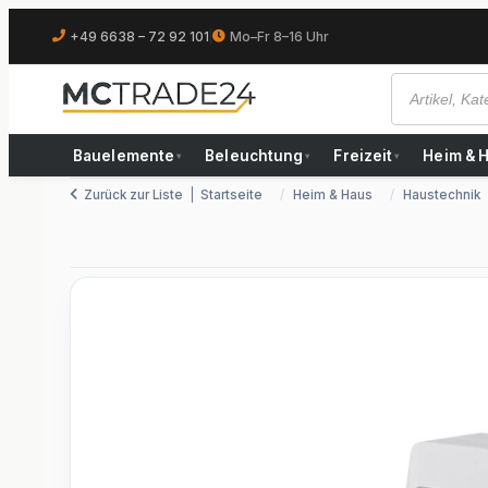
+49 6638 – 72 92 101
|
Mo–Fr 8–16 Uhr
Bauelemente
Beleuchtung
Freizeit
Heim & 
▾
▾
▾
Zurück zur Liste
Startseite
Heim & Haus
Haustechnik