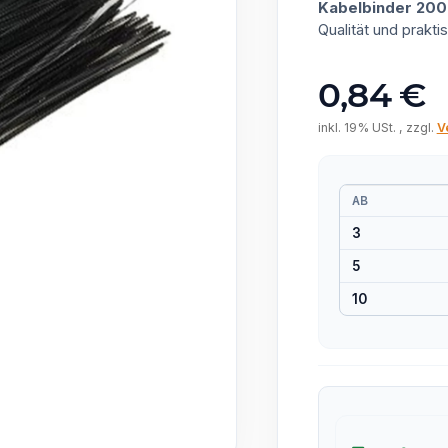
Kabelbinder 20
Qualität und prak
0,84 €
inkl. 19% USt. , zzgl.
V
AB
3
5
10