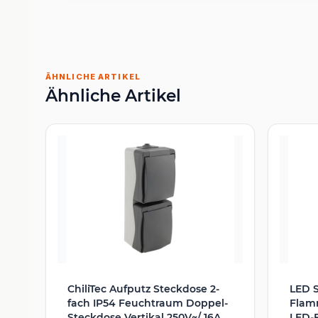
ÄHNLICHE ARTIKEL
Ähnliche Artikel
ChiliTec Aufputz Steckdose 2-
LED 
fach IP54 Feuchtraum Doppel-
Flamm
Steckdose Vertikal 250V~/ 16A
LED-