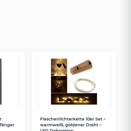
r
Flaschenlichterkette 10er Set –
pfänger
warmweiß, goldener Draht –
LED Dekoration