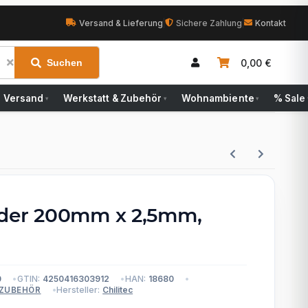
Versand & Lieferung
|
Sichere Zahlung
|
Kontakt
0,00 €
Suchen
Versand
Werkstatt & Zubehör
Wohnambiente
% Sale
▾
▾
▾
nder 200mm x 2,5mm,
0
GTIN:
4250416303912
HAN:
18680
Hersteller:
Chilitec
 ZUBEHÖR