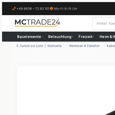
+49 6638 – 72 92 101
|
Mo–Fr 8–16 Uhr
Bauelemente
Beleuchtung
Freizeit
Heim & 
▾
▾
▾
Zurück zur Liste
Startseite
Werkstatt & Zubehör
Kabe