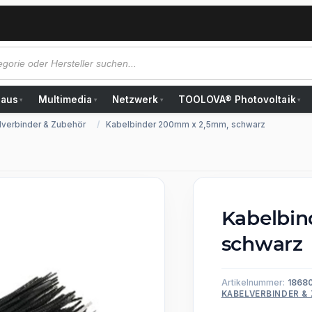
Haus
Multimedia
Netzwerk
TOOLOVA® Photovoltaik
▾
▾
▾
▾
lverbinder & Zubehör
Kabelbinder 200mm x 2,5mm, schwarz
Kabelbi
schwarz
Artikelnummer:
1868
KABELVERBINDER &