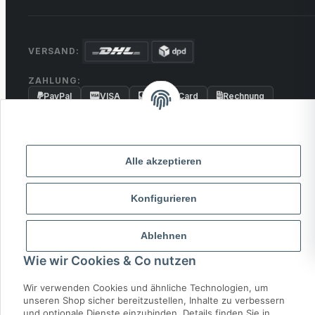
VERSAND:
ZAHLUNG:
PayPal
VISA
MasterCard
Rechnung
Überweisung
* Alle Preise inkl. gesetzlicher USt., zzgl.
Versand
Alle akzeptieren
© 2026 MCTRADE24. Alle Rechte vorbehalten.
Konfigurieren
Powered by
MD IT Solutions
Ablehnen
Wie wir Cookies & Co nutzen
Wir verwenden Cookies und ähnliche Technologien, um
unseren Shop sicher bereitzustellen, Inhalte zu verbessern
und optionale Dienste einzubinden. Details finden Sie in