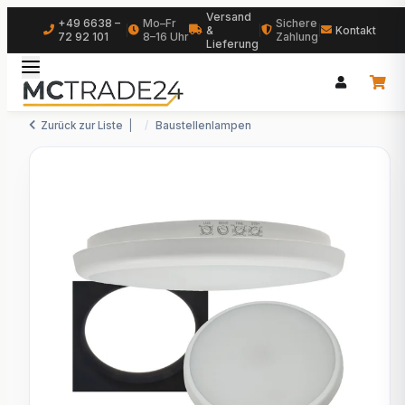
Versand
+49 6638 –
Mo–Fr
Sichere
|
&
|
|
Kontakt
72 92 101
8–16 Uhr
Zahlung
Lieferung
Zurück zur Liste
Baustellenlampen