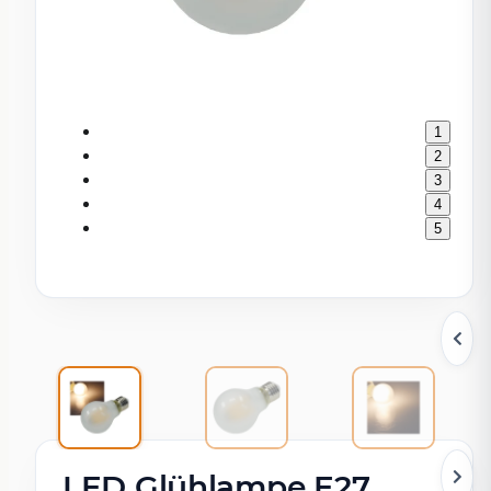
1
2
3
4
5
LED Glühlampe E27