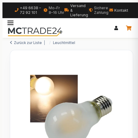
Versand
+49 6638 –
Mo–Fr
Sichere
|
&
|
|
Kontakt
72 92 101
8–16 Uhr
Zahlung
Lieferung
Zurück zur Liste
Leuchtmittel