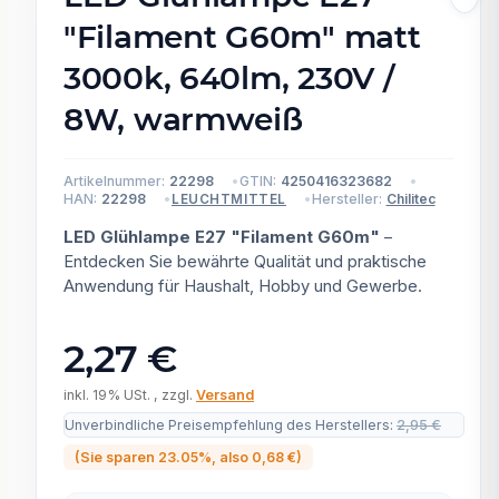
"Filament G60m" matt
3000k, 640lm, 230V /
8W, warmweiß
Artikelnummer:
22298
GTIN:
4250416323682
HAN:
22298
Hersteller:
Chilitec
LEUCHTMITTEL
LED Glühlampe E27 "Filament G60m"
–
Entdecken Sie bewährte Qualität und praktische
Anwendung für Haushalt, Hobby und Gewerbe.
2,27 €
inkl. 19% USt. , zzgl.
Versand
Unverbindliche Preisempfehlung des Herstellers
:
2,95 €
(Sie sparen
23.05%
, also
0,68 €
)