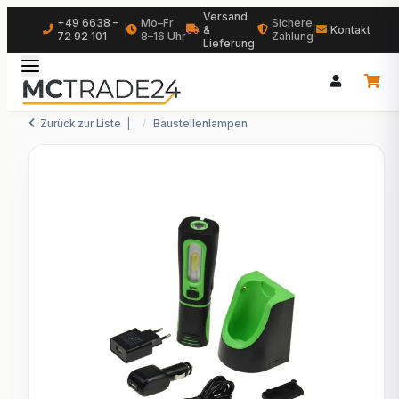
Versand
+49 6638 –
Mo–Fr
Sichere
|
&
|
|
Kontakt
72 92 101
8–16 Uhr
Zahlung
Lieferung
Zurück zur Liste
Baustellenlampen