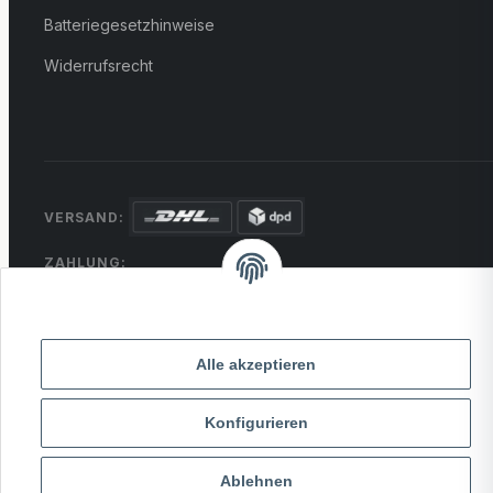
Batteriegesetzhinweise
Widerrufsrecht
VERSAND:
ZAHLUNG:
PayPal
VISA
MasterCard
Rechnung
Überweisung
* Alle Preise inkl. gesetzlicher USt., zzgl.
Versand
Alle akzeptieren
Konfigurieren
© 2026 MCTRADE24. Alle Rechte vorbehalten.
Powered by
MD IT Solutions
Ablehnen