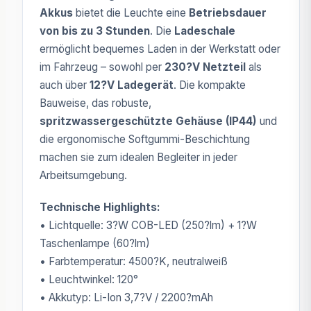
Akkus
bietet die Leuchte eine
Betriebsdauer
von bis zu 3 Stunden
. Die
Ladeschale
ermöglicht bequemes Laden in der Werkstatt oder
im Fahrzeug – sowohl per
230?V Netzteil
als
auch über
12?V Ladegerät
. Die kompakte
Bauweise, das robuste,
spritzwassergeschützte Gehäuse (IP44)
und
die ergonomische Softgummi-Beschichtung
machen sie zum idealen Begleiter in jeder
Arbeitsumgebung.
Technische Highlights:
• Lichtquelle: 3?W COB-LED (250?lm) + 1?W
Taschenlampe (60?lm)
• Farbtemperatur: 4500?K, neutralweiß
• Leuchtwinkel: 120°
• Akkutyp: Li-Ion 3,7?V / 2200?mAh