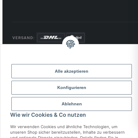
VERSAND:
ZAHLUNG:
PayPal
VISA
MasterCard
Rechnung
Überweisung
Alle akzeptieren
* Alle Preise inkl. gesetzlicher USt., zzgl.
Versand
Konfigurieren
© 2026 MCTRADE24. Alle Rechte vorbehalten.
Ablehnen
Powered by
MD IT Solutions
Wie wir Cookies & Co nutzen
Wir verwenden Cookies und ähnliche Technologien, um
unseren Shop sicher bereitzustellen, Inhalte zu verbessern
und optionale Dienste einzubinden. Details finden Sie in