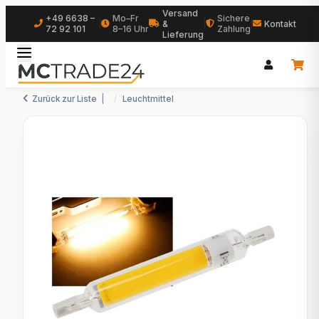
Versand
+49 6638 –
Mo–Fr
Sichere
|
&
|
|
Kontakt
72 92 101
8–16 Uhr
Zahlung
Lieferung
Zurück zur Liste
Leuchtmittel