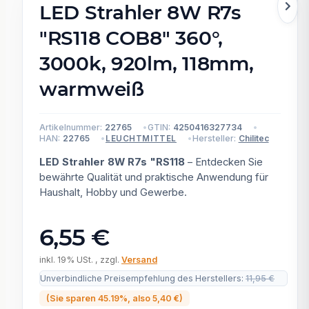
LED Strahler 8W R7s
"RS118 COB8" 360°,
3000k, 920lm, 118mm,
warmweiß
Artikelnummer:
22765
GTIN:
4250416327734
HAN:
22765
Hersteller:
Chilitec
LEUCHTMITTEL
LED Strahler 8W R7s "RS118
– Entdecken Sie
bewährte Qualität und praktische Anwendung für
Haushalt, Hobby und Gewerbe.
6,55 €
inkl. 19% USt. , zzgl.
Versand
Unverbindliche Preisempfehlung des Herstellers
:
11,95 €
(Sie sparen
45.19%
, also
5,40 €
)