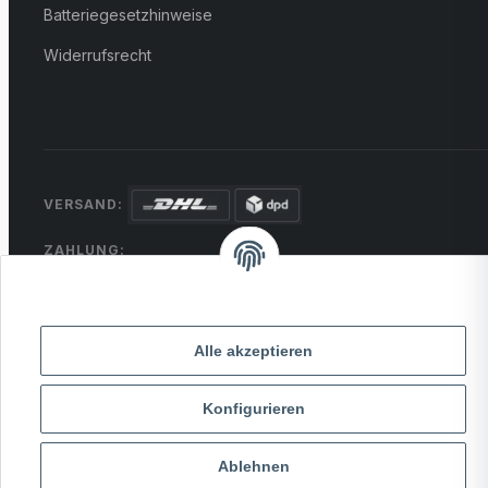
Batteriegesetzhinweise
Widerrufsrecht
VERSAND:
ZAHLUNG:
PayPal
VISA
MasterCard
Rechnung
Überweisung
* Alle Preise inkl. gesetzlicher USt., zzgl.
Versand
Alle akzeptieren
Konfigurieren
© 2026 MCTRADE24. Alle Rechte vorbehalten.
Powered by
MD IT Solutions
Ablehnen