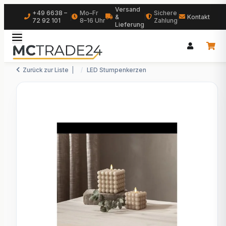
Versand
+49 6638 –
Mo–Fr
Sichere
|
&
|
|
Kontakt
72 92 101
8–16 Uhr
Zahlung
Lieferung
Zurück zur Liste
LED Stumpenkerzen