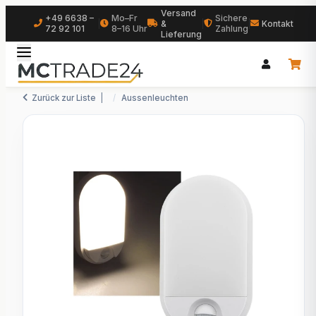
Versand
+49 6638 –
Mo–Fr
Sichere
|
&
|
|
Kontakt
72 92 101
8–16 Uhr
Zahlung
Lieferung
Zurück zur Liste
Aussenleuchten